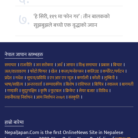
७.
‘हे सिरी, ११९ मा फोन गर’ : तीन बालकको
सूझबुझले बच्यो एक वृद्धाको ज्यान
नेपाल जापान स्तम्भहरु
।
।
।
।
।
।
।
।
समाचार
राजनीति
जन सरोकार
अर्थ
जापान
विश्व समाचार
प्रबास
बिचार
।
।
।
।
।
।
जल/वातावरण
फोटो फिचर
खेल
कला/मनोरन्जन
कलिउड
कर्पोरेट/पर्यटन
।
।
।
।
।
।
।
प्रदेश
मधेश
सूचना/प्रविधि
एन आर एन न्युज
कर्णाली
कोशी
लुम्बिनी
।
।
।
।
।
।
।
भाषा/साहित्य
अन्तरवार्ता
सम्पादकीय
बिशेष
राशिफल
बिचित्र
स्वास्थ्य
बागमती
।
।
।
।
।
।
।
।
गण्डकी
सुदूरपश्चिम
कृषि
फूटबल
क्रिकेट
सेयर बजार
विविध
।
।
।
स्थानीयतह निर्वाचन
आम निर्वाचन २०७९
संस्कृति
हाम्रो बारेमा
NepalJapan.Com is the first OnlineNews Site in Nepalese