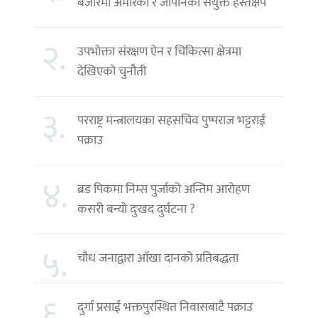
बजारमा अमेरिका र जापानको संयुक्त हस्तक्षेप
२.
उपभोक्ता संरक्षण ऐन र चिकित्सा क्षेत्रमा
देखिएको चुनौती
३.
परराष्ट्र मन्त्रालयका सहसचिव पुष्पराज भट्टराई
पक्राउ
४.
ब्रड पिकमा निम्स पुर्जाको अन्तिम आरोहण
कसरी बन्यो दुःखद दुर्घटना ?
५.
चौध जनाद्वारा आँखा दानको प्रतिबद्धता
६.
दुर्गा प्रसाईं भक्तपुरस्थित निवासबाटै पक्राउ