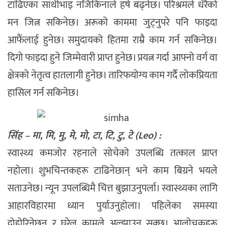
टाढिएका साथीभाइ नजिकिनाले हर्ष बढ्नेछ। परिश्रमले धेरैको
मन जित्न सकिनेछ। अरूको काममा जुट्नुपरे पनि फाइदा
आफैंलाई हुनेछ। समुदायको हितमा राम्रै काम गर्न सकिनेछ।
दिगो फाइदा हुने जिम्मेवारी प्राप्त हुनेछ। प्रयत्न गर्दा आफ्नो वर्ग वा
क्षेत्रको नेतृत्व हातलागी हुनेछ। तारिफयोग्य काम गर्दै लोकप्रियता
हासिल गर्न सकिनेछ।
सिंह – मा, मि, मु, मे, मो, टा, टि, टु, टे (Leo) :
स्वास्थ्य कमजोर रहनाले सोचेको उपलब्धि तत्काल प्राप्त
नहोला। शुभचिन्तकहरू टाढिनेछान् भने काम बिग्रने भयले
सताउनेछ। न्यून उपलब्धिमै चित्त बुझाउनुपर्ला। स्वास्थ्यका लागि
आहारविहारमा ध्यान पुर्याउनुहोला। पहिलेका समस्या
दोहोरिनेछन् र घरेलु कामले अल्झाउन सक्छ। आलोचकहरू