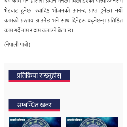
थप काम गर्न हौसला प्रदान गर्नेछ। बिछोडिएका परिवारजनसँग
भेटघाट हुनेछ। स्वादिष्ट भोजनको आनन्द प्राप्त हुनेछ। नयाँ
कामको प्रस्ताव आउनेछ भने साथ दिनेहरू बढ्नेछन्। प्रतिष्ठित
काम गर्दै नाम र दाम कमाउने बेला छ।
(नेपाली पात्रो)
प्रतिक्रिया राख्‍नुहोस्
सम्बन्धित खबर