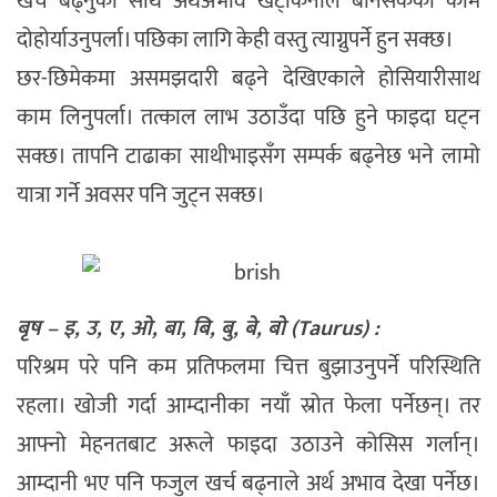
खर्च बढ्नुका साथै अर्थअभाव खट्किनाले बनिसकेको काम
दोहोर्याउनुपर्ला। पछिका लागि केही वस्तु त्याग्नुपर्ने हुन सक्छ।
छर-छिमेकमा असमझदारी बढ्ने देखिएकाले होसियारीसाथ
काम लिनुपर्ला। तत्काल लाभ उठाउँदा पछि हुने फाइदा घट्न
सक्छ। तापनि टाढाका साथीभाइसँग सम्पर्क बढ्नेछ भने लामो
यात्रा गर्ने अवसर पनि जुट्न सक्छ।
बृष – इ, उ, ए, ओ, बा, बि, बु, बे, बो (Taurus) :
परिश्रम परे पनि कम प्रतिफलमा चित्त बुझाउनुपर्ने परिस्थिति
रहला। खोजी गर्दा आम्दानीका नयाँ स्रोत फेला पर्नेछन्। तर
आफ्नो मेहनतबाट अरूले फाइदा उठाउने कोसिस गर्लान्।
आम्दानी भए पनि फजुल खर्च बढ्नाले अर्थ अभाव देखा पर्नेछ।