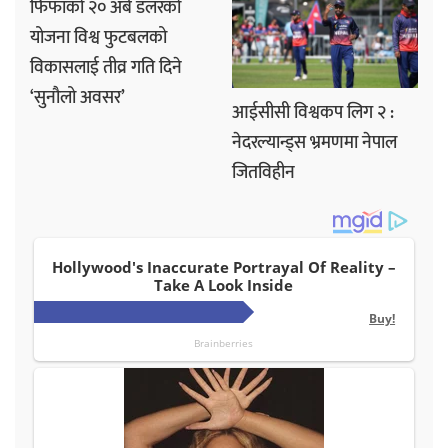
फिफाको २० अर्ब डलरको
योजना विश्व फुटबलको
विकासलाई तीव्र गति दिने
‘सुनौलो अवसर’
आईसीसी विश्वकप लिग २ :
नेदरल्यान्ड्स भ्रमणमा नेपाल
जितविहीन