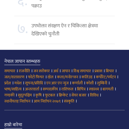
६.
पक्राउ
७.
उपभोक्ता संरक्षण ऐन र चिकित्सा क्षेत्रमा
देखिएको चुनौती
नेपाल जापान स्तम्भहरु
।
।
।
।
।
।
।
।
समाचार
राजनीति
जन सरोकार
अर्थ
जापान
विश्व समाचार
प्रबास
बिचार
।
।
।
।
।
।
जल/वातावरण
फोटो फिचर
खेल
कला/मनोरन्जन
कलिउड
कर्पोरेट/पर्यटन
।
।
।
।
।
।
।
प्रदेश
मधेश
सूचना/प्रविधि
एन आर एन न्युज
कर्णाली
कोशी
लुम्बिनी
।
।
।
।
।
।
।
भाषा/साहित्य
अन्तरवार्ता
सम्पादकीय
राशिफल
बिचित्र
स्वास्थ्य
बागमती
।
।
।
।
।
।
।
गण्डकी
सुदूरपश्चिम
कृषि
फूटबल
क्रिकेट
सेयर बजार
विविध
।
।
।
स्थानीयतह निर्वाचन
आम निर्वाचन २०७९
संस्कृति
हाम्रो बारेमा