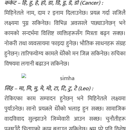
कर्कट – हि, हु, हे, हो, डा, डि, डु, डे, डो (Cancer) :
मिहिनेतले नाम, दाम र इनाम दिलाउनेछ। प्रयत्न गर्दा सजिलै
लक्ष्यमा पुग्न सकिनेछ। विभिन्न अवसरले पछ्याउनेछन् भने
कामको सन्दर्भमा विशिष्ट व्यक्तिहरूसँग मित्रता बढ्न सक्छ।
नोकरी तथा व्यवसायमा फाइदा हुनेछ। भौतिक साधनहरू संग्रह
हुनेछन्। तारिफयोग्य कामले धेरैको मन जित्न सकिनेछ। रुचिका
विषयमा लगानी बढाउन सकिनेछ।
सिंह – मा, मि, मु, मे, मो, टा, टि, टु, टे (Leo) :
रोकिएका काम सम्पादन हुनेछन् भने मिहिनेतले लक्ष्यमा
पुर्याउनेछ। सानो प्रयत्नले धेरैको भलाइ हुन सक्छ। सामाजिक
वादविवाद सुल्झाउने जिम्मेवारी आउन सक्छ। चुनौतीहरू
पन्छाउँदै चिताएको काम बनाउन सकिनेछ। श्रम परे पनि विशेष