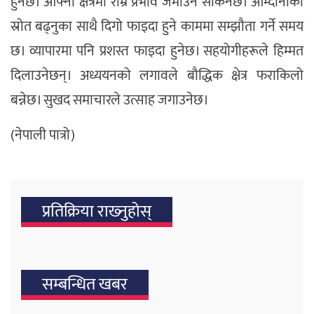
हुनेछ। आफ्नो क्षेत्रमा राम्रै प्रभाव जमाउन सकिनेछ। आम्दानीका
स्रोत बढ्नुका साथै दिगो फाइदा हुने काममा सम्झौता गर्ने समय
छ। व्यापारमा पनि प्रशस्त फाइदा हुनेछ। सहयोगीहरूले हिम्मत
दिलाउनेछन्। अध्ययनको लगावले बौद्धिक क्षेत्र फराकिलो
बन्नेछ। सुखद समाचारले उत्साह जगाउनेछ।
(नेपाली पात्रो)
प्रतिक्रिया राख्‍नुहोस्
सम्बन्धित खबर