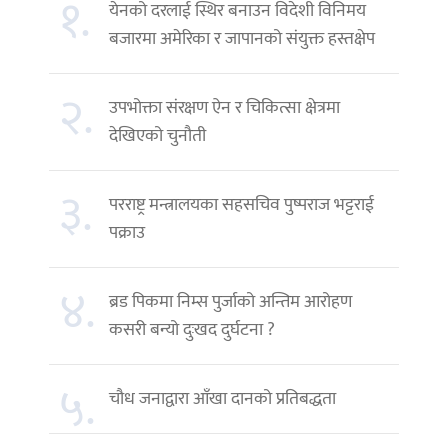
१.
येनको दरलाई स्थिर बनाउन विदेशी विनिमय
बजारमा अमेरिका र जापानको संयुक्त हस्तक्षेप
२.
उपभोक्ता संरक्षण ऐन र चिकित्सा क्षेत्रमा
देखिएको चुनौती
३.
परराष्ट्र मन्त्रालयका सहसचिव पुष्पराज भट्टराई
पक्राउ
४.
ब्रड पिकमा निम्स पुर्जाको अन्तिम आरोहण
कसरी बन्यो दुःखद दुर्घटना ?
५.
चौध जनाद्वारा आँखा दानको प्रतिबद्धता