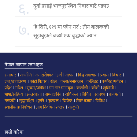
६.
दुर्गा प्रसाईं भक्तपुरस्थित निवासबाटै पक्राउ
७.
‘हे सिरी, ११९ मा फोन गर’ : तीन बालकको
सूझबुझले बच्यो एक वृद्धाको ज्यान
नेपाल जापान स्तम्भहरु
।
।
।
।
।
।
।
।
समाचार
राजनीति
जन सरोकार
अर्थ
जापान
विश्व समाचार
प्रबास
बिचार
।
।
।
।
।
।
जल/वातावरण
फोटो फिचर
खेल
कला/मनोरन्जन
कलिउड
कर्पोरेट/पर्यटन
।
।
।
।
।
।
।
प्रदेश
मधेश
सूचना/प्रविधि
एन आर एन न्युज
कर्णाली
कोशी
लुम्बिनी
।
।
।
।
।
।
।
भाषा/साहित्य
अन्तरवार्ता
सम्पादकीय
राशिफल
बिचित्र
स्वास्थ्य
बागमती
।
।
।
।
।
।
।
गण्डकी
सुदूरपश्चिम
कृषि
फूटबल
क्रिकेट
सेयर बजार
विविध
।
।
।
स्थानीयतह निर्वाचन
आम निर्वाचन २०७९
संस्कृति
हाम्रो बारेमा