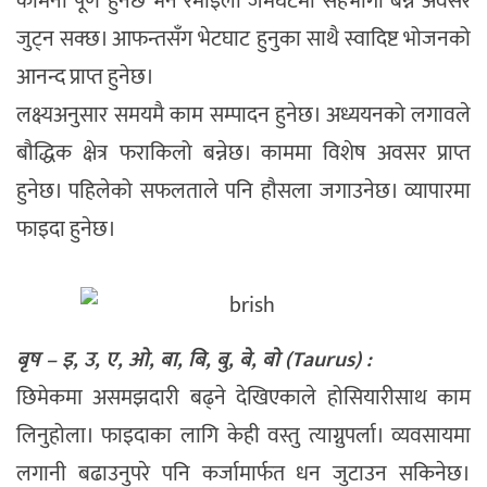
कामना पूर्ण हुनेछ भने रमाइलो जमघटमा सहभागी बन्ने अवसर
जुट्न सक्छ। आफन्तसँग भेटघाट हुनुका साथै स्वादिष्ट भोजनको
आनन्द प्राप्त हुनेछ।
लक्ष्यअनुसार समयमै काम सम्पादन हुनेछ। अध्ययनको लगावले
बौद्धिक क्षेत्र फराकिलो बन्नेछ। काममा विशेष अवसर प्राप्त
हुनेछ। पहिलेको सफलताले पनि हौसला जगाउनेछ। व्यापारमा
फाइदा हुनेछ।
बृष – इ, उ, ए, ओ, बा, बि, बु, बे, बो (Taurus) :
छिमेकमा असमझदारी बढ्ने देखिएकाले होसियारीसाथ काम
लिनुहोला। फाइदाका लागि केही वस्तु त्याग्नुपर्ला। व्यवसायमा
लगानी बढाउनुपरे पनि कर्जामार्फत धन जुटाउन सकिनेछ।