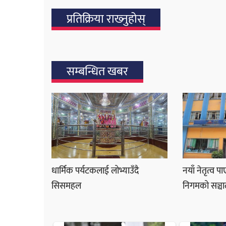
प्रतिक्रिया राख्‍नुहोस्
सम्बन्धित खबर
धार्मिक पर्यटकलाई लोभ्याउँदै
नयाँ नेतृत्व प
सिसमहल
निगमको सञ्चा