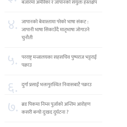
बजारमा अमेरिका र जापानको संयुक्त हस्तक्षेप
४.
जापानको बेवास्तामा परेको भाषा संकट :
जापानी भाषा सिकाउँदै मातृभाषा जोगाउने
चुनौती
५.
परराष्ट्र मन्त्रालयका सहसचिव पुष्पराज भट्टराई
पक्राउ
६.
दुर्गा प्रसाईं भक्तपुरस्थित निवासबाटै पक्राउ
७.
ब्रड पिकमा निम्स पुर्जाको अन्तिम आरोहण
कसरी बन्यो दुःखद दुर्घटना ?