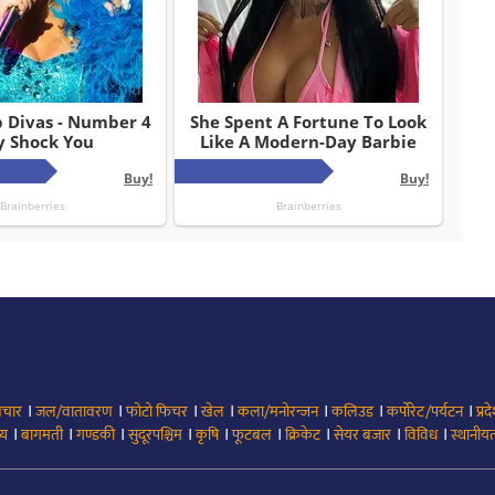
।
।
।
।
।
।
।
िचार
जल/वातावरण
फोटो फिचर
खेल
कला/मनोरन्जन
कलिउड
कर्पोरेट/पर्यटन
प्रद
।
।
।
।
।
।
।
।
।
्य
बागमती
गण्डकी
सुदूरपश्चिम
कृषि
फूटबल
क्रिकेट
सेयर बजार
विविध
स्थानीयत