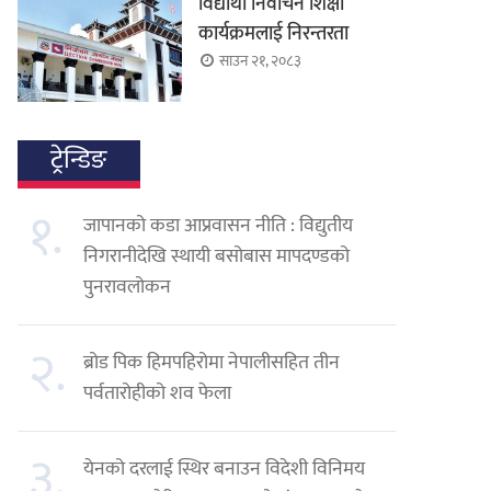
विद्यार्थी निर्वाचन शिक्षा
कार्यक्रमलाई निरन्तरता
साउन २१, २०८३
ट्रेन्डिङ
१.
जापानको कडा आप्रवासन नीति : विद्युतीय
निगरानीदेखि स्थायी बसोबास मापदण्डको
पुनरावलोकन
२.
ब्रोड पिक हिमपहिरोमा नेपालीसहित तीन
पर्वतारोहीको शव फेला
३.
येनको दरलाई स्थिर बनाउन विदेशी विनिमय