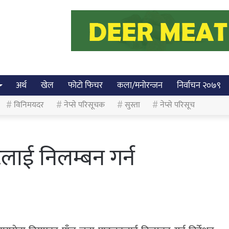
अर्थ
खेल
फोटो फिचर
कला/मनोरन्जन
निर्वाचन २०७९
विनिमयदर
नेप्से परिसूचक
सुस्ता
नेप्से परिसूच
लाई निलम्बन गर्न