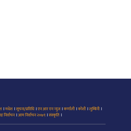
।
।
।
।
।
।
।
ेश
मधेश
सूचना/प्रविधि
एन आर एन न्युज
कर्णाली
कोशी
लुम्बिनी
।
।
।
ह निर्वाचन
आम निर्वाचन २०७९
संस्कृति