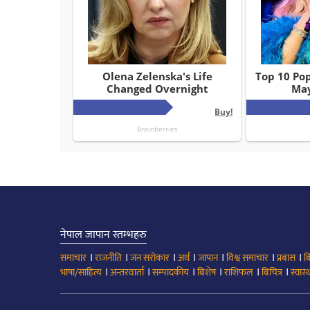
नेपाल जापान स्तम्भहरु
।
।
।
।
।
।
।
समाचार
राजनीति
जन सरोकार
अर्थ
जापान
विश्व समाचार
प्रबास
ब
।
।
।
।
।
।
भाषा/साहित्य
अन्तरवार्ता
सम्पादकीय
बिशेष
राशिफल
बिचित्र
स्वास्थ