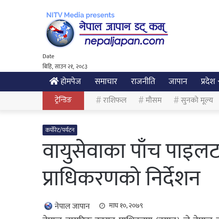
Date
बिहि, साउन २१, २०८३
होमपेज
समाचार
राजनीति
जापान
प्रदेश
ट्रेन्डिङ
राशिफल
मौसम
सुनको मूल्य
कर्पोरेट/पर्यटन
वायुसेवाका पाँच पाइलट
प्राधिकरणको निर्देशन
नेपाल जापान
माघ १०, २०७९