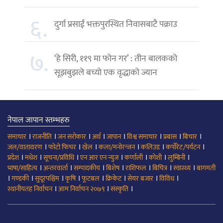
६.
दुर्गा प्रसाईं भक्तपुरस्थित निवासबाटै पक्राउ
७.
‘हे सिरी, ११९ मा फोन गर’ : तीन बालकको
सूझबुझले बच्यो एक वृद्धाको ज्यान
नेपाल जापान स्तम्भहरु
।
।
।
।
।
।
।
।
समाचार
राजनीति
जन सरोकार
अर्थ
जापान
विश्व समाचार
प्रबास
बिचार
।
।
।
।
।
।
जल/वातावरण
फोटो फिचर
खेल
कला/मनोरन्जन
कलिउड
कर्पोरेट/पर्यटन
।
।
।
।
।
।
।
प्रदेश
मधेश
सूचना/प्रविधि
एन आर एन न्युज
कर्णाली
कोशी
लुम्बिनी
।
।
।
।
।
।
।
भाषा/साहित्य
अन्तरवार्ता
सम्पादकीय
बिशेष
राशिफल
बिचित्र
स्वास्थ्य
बागमती
।
।
।
।
।
।
।
।
गण्डकी
सुदूरपश्चिम
कृषि
फूटबल
क्रिकेट
सेयर बजार
विविध
।
।
।
स्थानीयतह निर्वाचन
आम निर्वाचन २०७९
संस्कृति