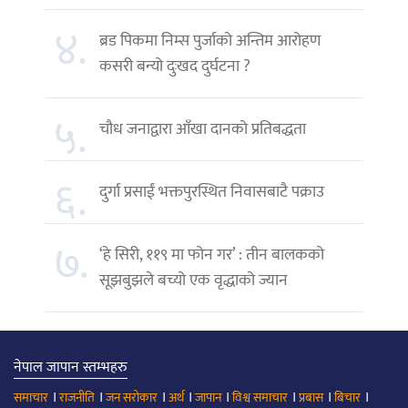
४.
ब्रड पिकमा निम्स पुर्जाको अन्तिम आरोहण
कसरी बन्यो दुःखद दुर्घटना ?
५.
चौध जनाद्वारा आँखा दानको प्रतिबद्धता
६.
दुर्गा प्रसाईं भक्तपुरस्थित निवासबाटै पक्राउ
७.
‘हे सिरी, ११९ मा फोन गर’ : तीन बालकको
सूझबुझले बच्यो एक वृद्धाको ज्यान
नेपाल जापान स्तम्भहरु
।
।
।
।
।
।
।
।
समाचार
राजनीति
जन सरोकार
अर्थ
जापान
विश्व समाचार
प्रबास
बिचार