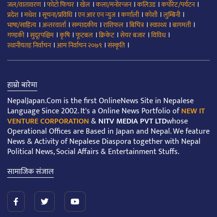
।
।
।
।
।
।
जल/वातावरण
फोटो फिचर
खेल
कला/मनोरन्जन
कलिउड
कर्पोरेट/पर्यटन
।
।
।
।
।
।
।
प्रदेश
मधेश
सूचना/प्रविधि
एन आर एन न्युज
कर्णाली
कोशी
लुम्बिनी
।
।
।
।
।
।
।
भाषा/साहित्य
अन्तरवार्ता
सम्पादकीय
राशिफल
बिचित्र
स्वास्थ्य
बागमती
।
।
।
।
।
।
।
गण्डकी
सुदूरपश्चिम
कृषि
फूटबल
क्रिकेट
सेयर बजार
विविध
।
।
।
स्थानीयतह निर्वाचन
आम निर्वाचन २०७९
संस्कृति
हाम्रो बारेमा
NepalJapan.Com is the first OnlineNews Site in Nepalese
Language Since 2002. It's a Online News Portfolio of
NEW IT
VENTURE CORPORATION
&
NITV MEDIA PVT LTD
whose
Operational Offices are Based in Japan and Nepal. We feature
News & Activity of Nepalese Diaspora together with Nepal
Political News, Social Affairs & Entertainment Stuffs.
सामाजिक संजाल