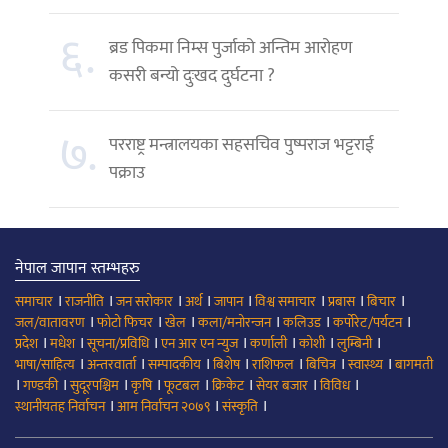
६.
ब्रड पिकमा निम्स पुर्जाको अन्तिम आरोहण
कसरी बन्यो दुःखद दुर्घटना ?
७.
परराष्ट्र मन्त्रालयका सहसचिव पुष्पराज भट्टराई
पक्राउ
नेपाल जापान स्तम्भहरु
।
।
।
।
।
।
।
।
समाचार
राजनीति
जन सरोकार
अर्थ
जापान
विश्व समाचार
प्रबास
बिचार
।
।
।
।
।
।
जल/वातावरण
फोटो फिचर
खेल
कला/मनोरन्जन
कलिउड
कर्पोरेट/पर्यटन
।
।
।
।
।
।
।
प्रदेश
मधेश
सूचना/प्रविधि
एन आर एन न्युज
कर्णाली
कोशी
लुम्बिनी
।
।
।
।
।
।
।
भाषा/साहित्य
अन्तरवार्ता
सम्पादकीय
बिशेष
राशिफल
बिचित्र
स्वास्थ्य
बागमती
।
।
।
।
।
।
।
।
गण्डकी
सुदूरपश्चिम
कृषि
फूटबल
क्रिकेट
सेयर बजार
विविध
।
।
।
स्थानीयतह निर्वाचन
आम निर्वाचन २०७९
संस्कृति