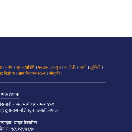
।
।
।
।
।
।
।
ेश
मधेश
सूचना/प्रविधि
एन आर एन न्युज
कर्णाली
कोशी
लुम्बिनी
।
।
।
ह निर्वाचन
आम निर्वाचन २०७९
संस्कृति
म्पर्क ठेगाना
ाँसबारी, कपन मार्ग, घर नम्बर १५१
ाई दूतावास नजिक, काठमाडौं, नेपाल
म्पादक: यादव देवकोटा
ोन नं: ९८४१२४७६९०