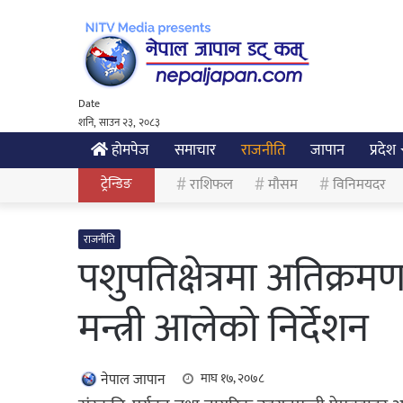
Date
शनि, साउन २३, २०८३
होमपेज
समाचार
राजनीति
जापान
प्रदेश
ट्रेन्डिङ
राशिफल
मौसम
विनिमयदर
राजनीति
पशुपतिक्षेत्रमा अतिक्
मन्त्री आलेको निर्देशन
नेपाल जापान
माघ १७, २०७८