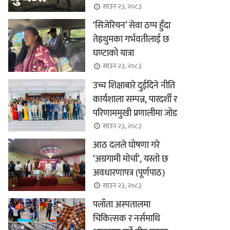
साउन २३, २०८३
‘सिजेरियन’ सेवा ठप्प हुँदा
तेह्रथुमका गर्भवतीलाई छ
घण्टाको यात्रा
साउन २३, २०८३
उच्च शिक्षाबारे दुईदिने नीति
कार्यशाला सम्पन्न, पारदर्शी र
परिणाममुखी प्रणालीमा जोड
साउन २३, २०८३
आठ दलले घोषणा गरे
‘अग्रगामी मोर्चा’, यस्तो छ
अवधारणापत्र (पूर्णपाठ)
साउन २३, २०८३
पलाँता अस्पतालमा
चिकित्सक र नर्समाथि