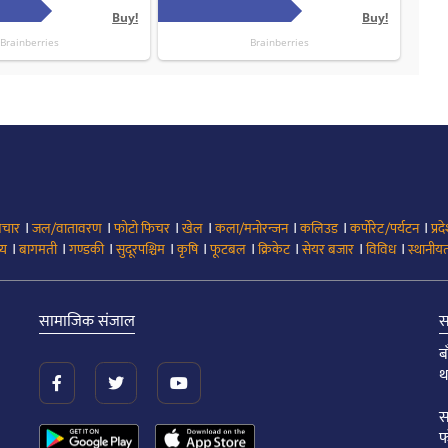
।
।
।
।
।
।
।
िचार
जल/वातावरण
फोटो फिचर
खेल
कला/मनोरन्जन
कलिउड
कर्पोरेट/पर्यटन
प्रद
।
।
।
।
।
।
।
।
।
्य
बागमती
गण्डकी
सुदूरपश्चिम
कृषि
फूटबल
क्रिकेट
सेयर बजार
विविध
स्थानीयत
सामाजिक संजाल
स
ब
थ
स
फ