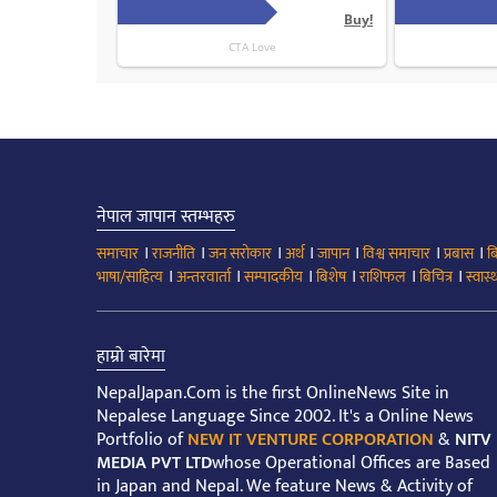
नेपाल जापान स्तम्भहरु
।
।
।
।
।
।
।
समाचार
राजनीति
जन सरोकार
अर्थ
जापान
विश्व समाचार
प्रबास
ब
।
।
।
।
।
।
भाषा/साहित्य
अन्तरवार्ता
सम्पादकीय
बिशेष
राशिफल
बिचित्र
स्वास्थ
हाम्रो बारेमा
NepalJapan.Com is the first OnlineNews Site in
Nepalese Language Since 2002. It's a Online News
Portfolio of
NEW IT VENTURE CORPORATION
&
NITV
MEDIA PVT LTD
whose Operational Offices are Based
in Japan and Nepal. We feature News & Activity of