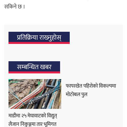
सकिने छ ।
प्रतिक्रिया राख्‍नुहोस्
सम्बन्धित खबर
फापरखेत पहिरोको विकल्पमा
मोटरेबल पुल
माडीमा २५ मेघावाटको विद्युत्
लैजान निकुञ्जमा तार भूमिगत