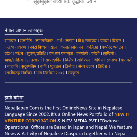
सूझबुझले बच्यो एक वृद्धाको ज्यान
नेपाल जापान स्तम्भहरु
।
।
।
।
।
।
।
।
समाचार
राजनीति
जन सरोकार
अर्थ
जापान
विश्व समाचार
प्रबास
बिचार
।
।
।
।
।
।
जल/वातावरण
फोटो फिचर
खेल
कला/मनोरन्जन
कलिउड
कर्पोरेट/पर्यटन
।
।
।
।
।
।
।
प्रदेश
मधेश
सूचना/प्रविधि
एन आर एन न्युज
कर्णाली
कोशी
लुम्बिनी
।
।
।
।
।
।
।
भाषा/साहित्य
अन्तरवार्ता
सम्पादकीय
बिशेष
राशिफल
बिचित्र
स्वास्थ्य
बागमती
।
।
।
।
।
।
।
।
गण्डकी
सुदूरपश्चिम
कृषि
फूटबल
क्रिकेट
सेयर बजार
विविध
।
।
।
स्थानीयतह निर्वाचन
आम निर्वाचन २०७९
संस्कृति
हाम्रो बारेमा
NepalJapan.Com is the first OnlineNews Site in Nepalese
Language Since 2002. It's a Online News Portfolio of
NEW IT
VENTURE CORPORATION
&
NITV MEDIA PVT LTD
whose
Operational Offices are Based in Japan and Nepal. We feature
News & Activity of Nepalese Diaspora together with Nepal