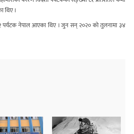
हामारीका कारण विदेशी पर्यटकको सङ्ख्या ८१ प्रतिशतले कमी
का थिए ।
२ पर्यटक नेपाल आएका थिए । जुन सन् २०२० को तुलनामा ३४