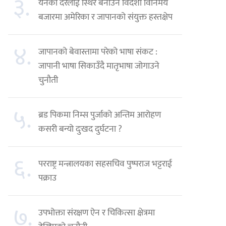
३.
येनको दरलाई स्थिर बनाउन विदेशी विनिमय
बजारमा अमेरिका र जापानको संयुक्त हस्तक्षेप
४.
जापानको बेवास्तामा परेको भाषा संकट :
जापानी भाषा सिकाउँदै मातृभाषा जोगाउने
चुनौती
५.
ब्रड पिकमा निम्स पुर्जाको अन्तिम आरोहण
कसरी बन्यो दुःखद दुर्घटना ?
६.
परराष्ट्र मन्त्रालयका सहसचिव पुष्पराज भट्टराई
पक्राउ
७.
उपभोक्ता संरक्षण ऐन र चिकित्सा क्षेत्रमा