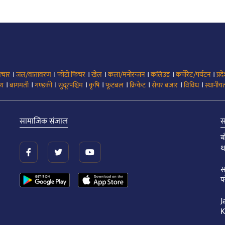
।
।
।
।
।
।
।
िचार
जल/वातावरण
फोटो फिचर
खेल
कला/मनोरन्जन
कलिउड
कर्पोरेट/पर्यटन
प्रद
।
।
।
।
।
।
।
।
।
्य
बागमती
गण्डकी
सुदूरपश्चिम
कृषि
फूटबल
क्रिकेट
सेयर बजार
विविध
स्थानीयत
सामाजिक संजाल
स
ब
थ
स
फ
J
K