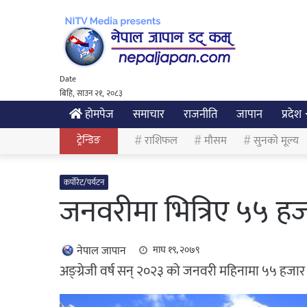
Date
बिहि, साउन २१, २०८३
होमपेज
समाचार
राजनीति
जापान
प्रदेश
ट्रेन्डिङ
राशिफल
मौसम
सुनको मूल्य
कर्पोरेट/पर्यटन
जनवरीमा भित्रिए ५५ हज
नेपाल जापान
माघ १९, २०७९
अङ्ग्रेजी वर्ष सन् २०२३ को जनवरी महिनामा ५५ हजार 