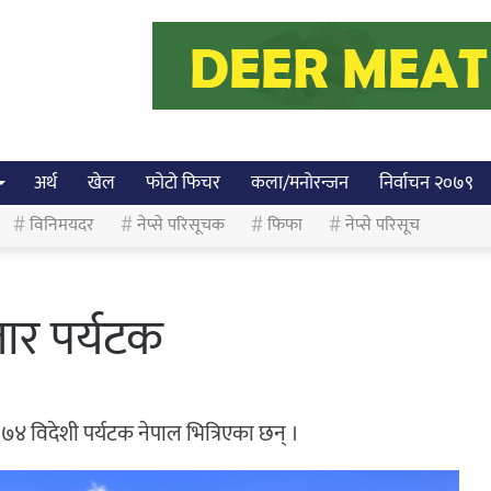
अर्थ
खेल
फोटो फिचर
कला/मनोरन्जन
निर्वाचन २०७९
विनिमयदर
नेप्से परिसूचक
फिफा
नेप्से परिसूच
ार पर्यटक
७४ विदेशी पर्यटक नेपाल भित्रिएका छन् ।