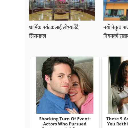
धार्मिक पर्यटकलाई लोभ्याउँदै
नयाँ नेतृत्व प
सिसमहल
निगमको सञ्चा