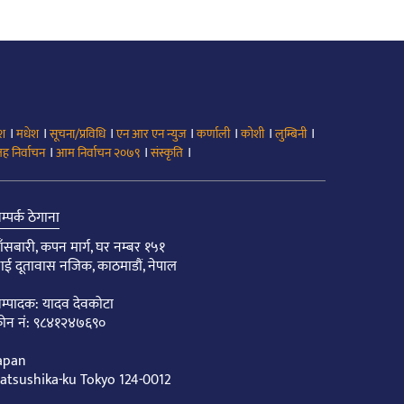
।
।
।
।
।
।
।
ेश
मधेश
सूचना/प्रविधि
एन आर एन न्युज
कर्णाली
कोशी
लुम्बिनी
।
।
।
ह निर्वाचन
आम निर्वाचन २०७९
संस्कृति
म्पर्क ठेगाना
ाँसबारी, कपन मार्ग, घर नम्बर १५१
ाई दूतावास नजिक, काठमाडौं, नेपाल
म्पादक: यादव देवकोटा
ोन नं: ९८४१२४७६९०
apan
atsushika-ku Tokyo 124-0012