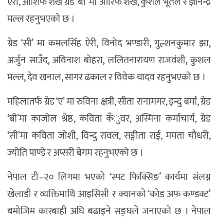
ऐरी, आशिफ शेख ग्रडे ‘बी’ मा आरिफ शेख, कुशल भूर्तेल र ज्ञानेन्द्र
मल्ल रहनुभएको छ ।
ग्रेड ‘सी’ मा कमलसिँह ऐरी, विनोद भण्डारी, गुल्शनकुमार झा,
अर्जुन साउँद, अविनाश बोहरा, ललितनारायण राजवंशी, कुशल
मल्ल, देव खनाल, सागर ढकाल र विवेक यादव रहनुभएको छ ।
महिलातर्फ ग्रेड ‘ए’ मा रुविना क्षत्री, सीता रानामगर, इन्दु बर्मा, ग्रेड
‘बी’मा काजोल श्रेष्ठ, कविता कँुवर, अस्मिना कर्माचार्य, ग्रेड
‘सी’मा कविता जोशी, विन्दु रावल, सङ्गीता राई, ममता चौधरी,
ज्योति पाण्डे र अप्सरी बेगम रहनुभएको छ ।
नेपाल टी–२० लिगमा भएको ‘स्पट फिक्सिङ’ कार्यमा संलग्न
खेलाडी र व्यक्तिमाथि आइसिसी र क्यानको ‘कोड अफ कण्डक्ट’
बमोजिम कारबाही अघि बढाइने सङ्घले जनाएको छ । नेपाल