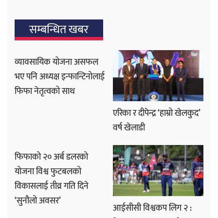
सम्बन्धित खबर
व्यावसायिक योजना असफल
भए पनि अध्यक्ष इन्फान्टिनोलाई
फिफा नेतृत्वको साथ
एरिका र दीपेन्द्र ‘हाम्रो खेलकुद’
वर्ष खेलाडी
फिफाको २० अर्ब डलरको
योजना विश्व फुटबलको
विकासलाई तीव्र गति दिने
‘सुनौलो अवसर’
आईसीसी विश्वकप लिग २ :