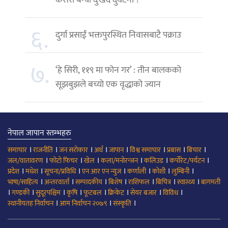
कसरी बन्यो दुःखद दुर्घटना ?
६.
दुर्गा प्रसाईं भक्तपुरस्थित निवासबाटै पक्राउ
७.
‘हे सिरी, ११९ मा फोन गर’ : तीन बालकको
सूझबुझले बच्यो एक वृद्धाको ज्यान
नेपाल जापान स्तम्भहरु
।
।
।
।
।
।
।
।
समाचार
राजनीति
जन सरोकार
अर्थ
जापान
विश्व समाचार
प्रबास
बिचार
।
।
।
।
।
।
जल/वातावरण
फोटो फिचर
खेल
कला/मनोरन्जन
कलिउड
कर्पोरेट/पर्यटन
।
।
।
।
।
।
।
प्रदेश
मधेश
सूचना/प्रविधि
एन आर एन न्युज
कर्णाली
कोशी
लुम्बिनी
।
।
।
।
।
।
।
भाषा/साहित्य
अन्तरवार्ता
सम्पादकीय
बिशेष
राशिफल
बिचित्र
स्वास्थ्य
बागमती
।
।
।
।
।
।
।
।
गण्डकी
सुदूरपश्चिम
कृषि
फूटबल
क्रिकेट
सेयर बजार
विविध
।
।
।
स्थानीयतह निर्वाचन
आम निर्वाचन २०७९
संस्कृति