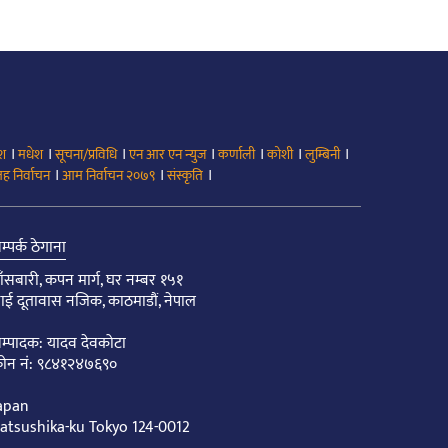
।
।
।
।
।
।
।
ेश
मधेश
सूचना/प्रविधि
एन आर एन न्युज
कर्णाली
कोशी
लुम्बिनी
।
।
।
ह निर्वाचन
आम निर्वाचन २०७९
संस्कृति
म्पर्क ठेगाना
ाँसबारी, कपन मार्ग, घर नम्बर १५१
ाई दूतावास नजिक, काठमाडौं, नेपाल
म्पादक: यादव देवकोटा
ोन नं: ९८४१२४७६९०
apan
atsushika-ku Tokyo 124-0012