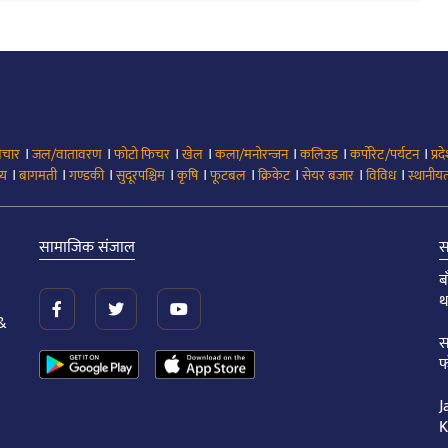
।
।
।
।
।
।
।
िचार
जल/वातावरण
फोटो फिचर
खेल
कला/मनोरन्जन
कलिउड
कर्पोरेट/पर्यटन
प्रद
।
।
।
।
।
।
।
।
।
्य
बागमती
गण्डकी
सुदूरपश्चिम
कृषि
फूटबल
क्रिकेट
सेयर बजार
विविध
स्थानीयत
सामाजिक संजाल
स
ब
थ
&
स
फ
J
K