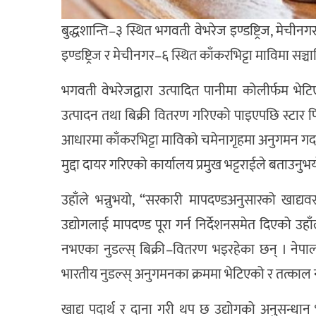
बुद्धशान्ति–३ स्थित भगवती वेभरेज इण्डष्ट्रिज, मेचीनगर
इण्डष्ट्रिज र मेचीनगर–६ स्थित काँकरभिट्टा माविमा सञ्च
भगवती वेभरेजद्वारा उत्पादित पानीमा कोलीर्फम भेट
उत्पादन तथा बिक्री वितरण गरिएको पाइएपछि स्टार फ
आधारमा काँकरभिट्टा माविको चमेनागृहमा अनुगमन गर्दा 
मुद्दा दायर गरिएको कार्यालय प्रमुख भट्टराईले बताउनुभ
उहाँले भन्नुभयो, “सरकारी मापदण्डअनुसारको खाद्यवस
उद्योगलाई मापदण्ड पूरा गर्न निर्देशनसमेत दिएको उ
नभएका नुडल्स् बिक्री–वितरण भइरहेका छन् । नेपालम
भारतीय नुडल्स् अनुगमनका क्रममा भेटिएको र तत्काल नष्ट
खाद्य पदार्थ र दाना गरी थप छ उद्योगको अनुसन्धा