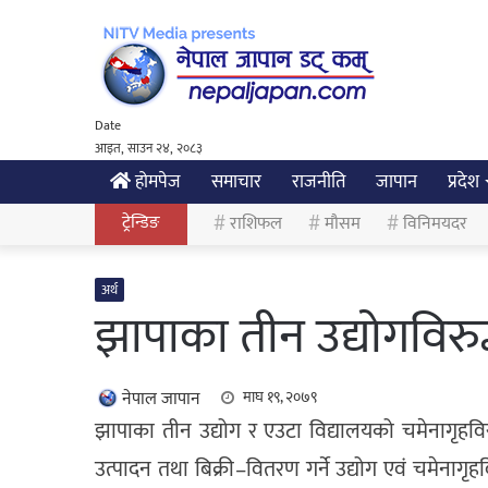
Date
आइत, साउन २४, २०८३
होमपेज
समाचार
राजनीति
जापान
प्रदेश
ट्रेन्डिङ
राशिफल
मौसम
विनिमयदर
अर्थ
झापाका तीन उद्योगविरुद्
नेपाल जापान
माघ १९, २०७९
झापाका तीन उद्योग र एउटा विद्यालयको चमेनागृहविरुद
उत्पादन तथा बिक्री–वितरण गर्ने उद्योग एवं चमेनागृह