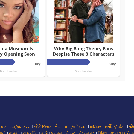
।
।
।
।
।
।
।
िचार
जल/वातावरण
फोटो फिचर
खेल
कला/मनोरन्जन
कलिउड
कर्पोरेट/पर्यटन
प्रद
।
।
।
।
।
।
।
।
मती
गण्डकी
सुदूरपश्चिम
कृषि
फूटबल
क्रिकेट
सेयर बजार
विविध
स्थानीयतह निर्व