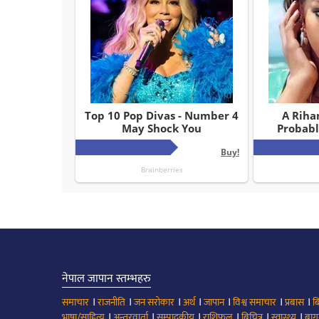
नेपाल जापान स्तम्भहरु
।
।
।
।
।
।
।
समाचार
राजनीति
जन सरोकार
अर्थ
जापान
विश्व समाचार
प्रबास
ब
।
।
।
।
।
।
भाषा/साहित्य
अन्तरवार्ता
सम्पादकीय
राशिफल
बिचित्र
स्वास्थ्य
बाग