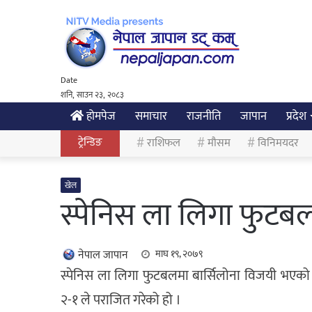
Date
शनि, साउन २३, २०८३
होमपेज
समाचार
राजनीति
जापान
प्रदेश
ट्रेन्डिङ
राशिफल
मौसम
विनिमयदर
खेल
स्पेनिस ला लिगा फुटबल
नेपाल जापान
माघ १९, २०७९
स्पेनिस ला लिगा फुटबलमा बार्सिलोना विजयी भएको
२-१ ले पराजित गरेको हो ।