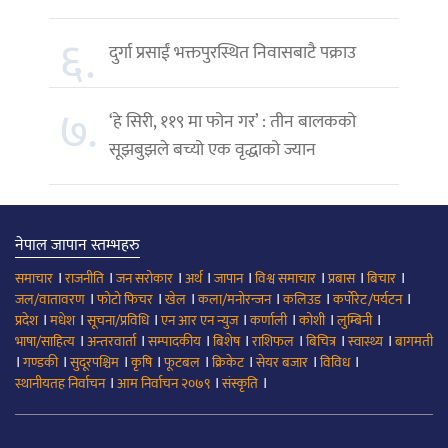
६.
दुर्गा प्रसाईं भक्तपुरस्थित निवासबाटै पक्राउ
७.
‘हे सिरी, ११९ मा फोन गर’ : तीन बालकको
सूझबुझले बच्यो एक वृद्धाको ज्यान
नेपाल जापान स्तम्भहरु
।
।
।
।
।
।
।
।
समाचार
राजनीति
जन सरोकार
अर्थ
जापान
विश्व समाचार
प्रबास
बिचार
।
।
।
।
।
।
जल/वातावरण
फोटो फिचर
खेल
कला/मनोरन्जन
कलिउड
कर्पोरेट/पर्यटन
।
।
।
।
।
।
।
प्रदेश
मधेश
सूचना/प्रविधि
एन आर एन न्युज
कर्णाली
कोशी
लुम्बिनी
।
।
।
।
।
।
।
भाषा/साहित्य
अन्तरवार्ता
सम्पादकीय
बिशेष
राशिफल
बिचित्र
स्वास्थ्य
बागमती
।
।
।
।
।
।
।
।
गण्डकी
सुदूरपश्चिम
कृषि
फूटबल
क्रिकेट
सेयर बजार
विविध
।
।
।
स्थानीयतह निर्वाचन
आम निर्वाचन २०७९
संस्कृति