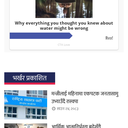
भर्खर प्रकाशित
मन्त्रीलाई महिनामा एकपटक जनतासामु
उभ्याउँदै रास्वपा
साउन २४, २०८३
आर्थिक आत्मनिर्भरता बढेसँगै