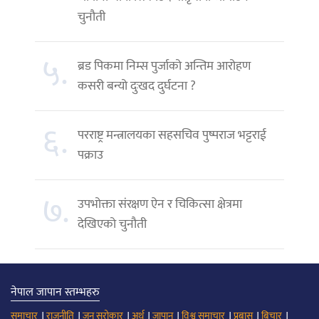
चुनौती
५.
ब्रड पिकमा निम्स पुर्जाको अन्तिम आरोहण
कसरी बन्यो दुःखद दुर्घटना ?
६.
परराष्ट्र मन्त्रालयका सहसचिव पुष्पराज भट्टराई
पक्राउ
७.
उपभोक्ता संरक्षण ऐन र चिकित्सा क्षेत्रमा
देखिएको चुनौती
नेपाल जापान स्तम्भहरु
।
।
।
।
।
।
।
।
समाचार
राजनीति
जन सरोकार
अर्थ
जापान
विश्व समाचार
प्रबास
बिचार