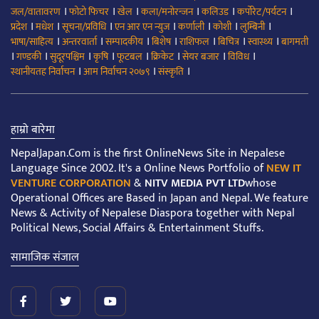
।
।
।
।
।
।
जल/वातावरण
फोटो फिचर
खेल
कला/मनोरन्जन
कलिउड
कर्पोरेट/पर्यटन
।
।
।
।
।
।
।
प्रदेश
मधेश
सूचना/प्रविधि
एन आर एन न्युज
कर्णाली
कोशी
लुम्बिनी
।
।
।
।
।
।
।
भाषा/साहित्य
अन्तरवार्ता
सम्पादकीय
बिशेष
राशिफल
बिचित्र
स्वास्थ्य
बागमती
।
।
।
।
।
।
।
।
गण्डकी
सुदूरपश्चिम
कृषि
फूटबल
क्रिकेट
सेयर बजार
विविध
।
।
।
स्थानीयतह निर्वाचन
आम निर्वाचन २०७९
संस्कृति
हाम्रो बारेमा
NepalJapan.Com is the first OnlineNews Site in Nepalese
Language Since 2002. It's a Online News Portfolio of
NEW IT
VENTURE CORPORATION
&
NITV MEDIA PVT LTD
whose
Operational Offices are Based in Japan and Nepal. We feature
News & Activity of Nepalese Diaspora together with Nepal
Political News, Social Affairs & Entertainment Stuffs.
सामाजिक संजाल