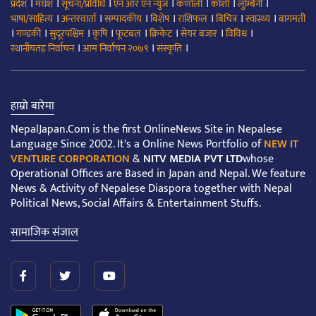
।
।
।
।
।
।
।
प्रदेश
मधेश
सूचना/प्रविधि
एन आर एन न्युज
कर्णाली
कोशी
लुम्बिनी
।
।
।
।
।
।
।
भाषा/साहित्य
अन्तरवार्ता
सम्पादकीय
बिशेष
राशिफल
बिचित्र
स्वास्थ्य
बागमती
।
।
।
।
।
।
।
।
गण्डकी
सुदूरपश्चिम
कृषि
फूटबल
क्रिकेट
सेयर बजार
विविध
।
।
।
स्थानीयतह निर्वाचन
आम निर्वाचन २०७९
संस्कृति
हाम्रो बारेमा
NepalJapan.Com is the first OnlineNews Site in Nepalese
Language Since 2002. It's a Online News Portfolio of
NEW IT
VENTURE CORPORATION
&
NITV MEDIA PVT LTD
whose
Operational Offices are Based in Japan and Nepal. We feature
News & Activity of Nepalese Diaspora together with Nepal
Political News, Social Affairs & Entertainment Stuffs.
सामाजिक संजाल