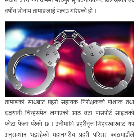
सवारी जाँच गर्ने क्रममा भक्तपुर सूर्यविनायक–८ डोलेश्वरका २६
वर्षीय सोनाम तामाङलाई पक्राउ गरिएको हो ।
तामाङको साथबाट प्रहरी सहायक निरीक्षकको पोशाक तथा
दज्र्यानी चिन्हसमेत लगाएको आठ वटा पासपोर्ट साइजको
फोटा फेला परेको छ । उनीमाथि प्रहरीवृत्त सिंहदरबारबाट थप
अनुसन्धान भइरहेको महानगरीय प्रहरी परिसर काठमाडौँले