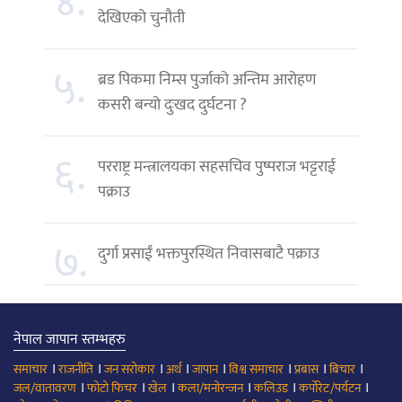
४.
देखिएको चुनौती
५.
ब्रड पिकमा निम्स पुर्जाको अन्तिम आरोहण
कसरी बन्यो दुःखद दुर्घटना ?
६.
परराष्ट्र मन्त्रालयका सहसचिव पुष्पराज भट्टराई
पक्राउ
७.
दुर्गा प्रसाईं भक्तपुरस्थित निवासबाटै पक्राउ
नेपाल जापान स्तम्भहरु
।
।
।
।
।
।
।
।
समाचार
राजनीति
जन सरोकार
अर्थ
जापान
विश्व समाचार
प्रबास
बिचार
।
।
।
।
।
।
जल/वातावरण
फोटो फिचर
खेल
कला/मनोरन्जन
कलिउड
कर्पोरेट/पर्यटन