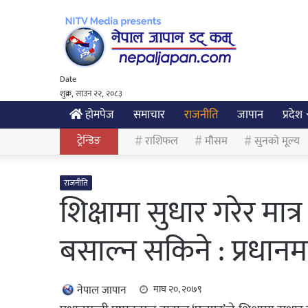
Date
शुक्र, साउन २२, २०८३
होमपेज
समाचार
राजनीति
जापान
प्रदेश
ट्रेन्डिङ
राशिफल
मौसम
सुनको मूल्य
राजनीति
शिक्षामा सुधार गरेर मात
बसाल्न सकिने : प्रधानमन्
नेपाल जापान
माघ २०, २०७९