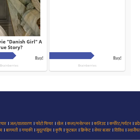
।
।
।
।
।
।
।
िचार
जल/वातावरण
फोटो फिचर
खेल
कला/मनोरन्जन
कलिउड
कर्पोरेट/पर्यटन
प्रद
।
।
।
।
।
।
।
।
।
्य
बागमती
गण्डकी
सुदूरपश्चिम
कृषि
फूटबल
क्रिकेट
सेयर बजार
विविध
स्थानीयत