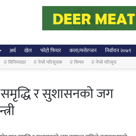
अर्थ
खेल
फोटो फिचर
कला/मनोरन्जन
निर्वाचन २०७९
विनिमयदर
नेप्से परिसूचक
फिफा
नेप्से परिसूच
्र समृद्धि र सुशासनको जग
त्री