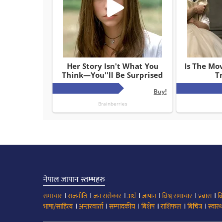
नेपाल जापान स्तम्भहरु
।
।
।
।
।
।
।
समाचार
राजनीति
जन सरोकार
अर्थ
जापान
विश्व समाचार
प्रबास
ब
।
।
।
।
।
।
भाषा/साहित्य
अन्तरवार्ता
सम्पादकीय
बिशेष
राशिफल
बिचित्र
स्वास्थ