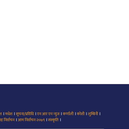
।
।
।
।
।
।
।
ेश
मधेश
सूचना/प्रविधि
एन आर एन न्युज
कर्णाली
कोशी
लुम्बिनी
।
।
।
ह निर्वाचन
आम निर्वाचन २०७९
संस्कृति