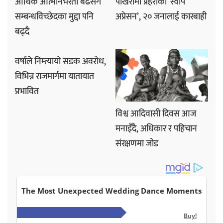
आर्थिक आत्मनिर्भरता बढेसँगै
पोखरामा प्रहरीको ‘स्वीप
सम्बन्धविच्छेदका मुद्दा पनि
अप्रेसन’, २० जनालाई कारबाही
बढ्दै
वर्षाले निम्त्यायो सडक अवरोध,
विभिन्न राजमार्गमा यातायात
प्रभावित
विश्व आदिवासी दिवस आज
मनाइँदै, अधिकार र पहिचान
संरक्षणमा जोड