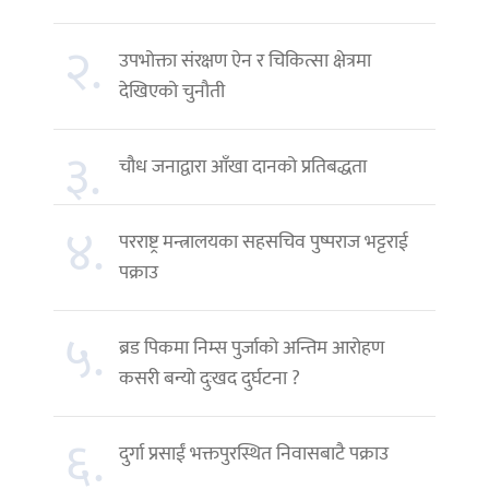
२.
उपभोक्ता संरक्षण ऐन र चिकित्सा क्षेत्रमा
देखिएको चुनौती
३.
चौध जनाद्वारा आँखा दानको प्रतिबद्धता
४.
परराष्ट्र मन्त्रालयका सहसचिव पुष्पराज भट्टराई
पक्राउ
५.
ब्रड पिकमा निम्स पुर्जाको अन्तिम आरोहण
कसरी बन्यो दुःखद दुर्घटना ?
६.
दुर्गा प्रसाईं भक्तपुरस्थित निवासबाटै पक्राउ