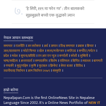
७.
‘हे सिरी, ११९ मा फोन गर’ : तीन बालकको
सूझबुझले बच्यो एक वृद्धाको ज्यान
नेपाल जापान स्तम्भहरु
।
।
।
।
।
।
।
।
समाचार
राजनीति
जन सरोकार
अर्थ
जापान
विश्व समाचार
प्रबास
बिचार
।
।
।
।
।
।
जल/वातावरण
फोटो फिचर
खेल
कला/मनोरन्जन
कलिउड
कर्पोरेट/पर्यटन
।
।
।
।
।
।
।
प्रदेश
मधेश
सूचना/प्रविधि
एन आर एन न्युज
कर्णाली
कोशी
लुम्बिनी
।
।
।
।
।
।
।
भाषा/साहित्य
अन्तरवार्ता
सम्पादकीय
बिशेष
राशिफल
बिचित्र
स्वास्थ्य
बागमती
।
।
।
।
।
।
।
।
गण्डकी
सुदूरपश्चिम
कृषि
फूटबल
क्रिकेट
सेयर बजार
विविध
।
।
।
स्थानीयतह निर्वाचन
आम निर्वाचन २०७९
संस्कृति
हाम्रो बारेमा
NepalJapan.Com is the first OnlineNews Site in Nepalese
Language Since 2002. It's a Online News Portfolio of
NEW IT