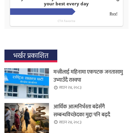
भर्खर प्रकाशित
मन्त्रीलाई महिनामा एकपटक जनतासामु
उभ्याउँदै रास्वपा
साउन २४, २०८३
आर्थिक आत्मनिर्भरता बढेसँगै
सम्बन्धविच्छेदका मुद्दा पनि बढ्दै
साउन २४, २०८३