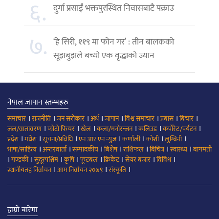
६.
दुर्गा प्रसाईं भक्तपुरस्थित निवासबाटै पक्राउ
७.
‘हे सिरी, ११९ मा फोन गर’ : तीन बालकको
सूझबुझले बच्यो एक वृद्धाको ज्यान
नेपाल जापान स्तम्भहरु
।
।
।
।
।
।
।
।
समाचार
राजनीति
जन सरोकार
अर्थ
जापान
विश्व समाचार
प्रबास
बिचार
।
।
।
।
।
।
जल/वातावरण
फोटो फिचर
खेल
कला/मनोरन्जन
कलिउड
कर्पोरेट/पर्यटन
।
।
।
।
।
।
।
प्रदेश
मधेश
सूचना/प्रविधि
एन आर एन न्युज
कर्णाली
कोशी
लुम्बिनी
।
।
।
।
।
।
।
भाषा/साहित्य
अन्तरवार्ता
सम्पादकीय
बिशेष
राशिफल
बिचित्र
स्वास्थ्य
बागमती
।
।
।
।
।
।
।
।
गण्डकी
सुदूरपश्चिम
कृषि
फूटबल
क्रिकेट
सेयर बजार
विविध
।
।
।
स्थानीयतह निर्वाचन
आम निर्वाचन २०७९
संस्कृति
हाम्रो बारेमा