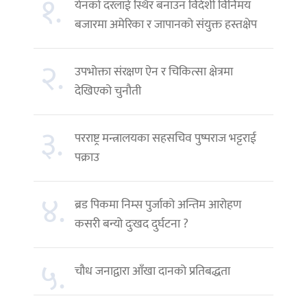
१.
येनको दरलाई स्थिर बनाउन विदेशी विनिमय
बजारमा अमेरिका र जापानको संयुक्त हस्तक्षेप
२.
उपभोक्ता संरक्षण ऐन र चिकित्सा क्षेत्रमा
देखिएको चुनौती
३.
परराष्ट्र मन्त्रालयका सहसचिव पुष्पराज भट्टराई
पक्राउ
४.
ब्रड पिकमा निम्स पुर्जाको अन्तिम आरोहण
कसरी बन्यो दुःखद दुर्घटना ?
५.
चौध जनाद्वारा आँखा दानको प्रतिबद्धता