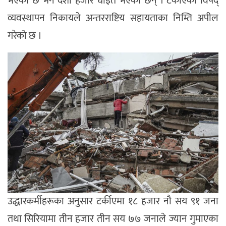
भएको छ भने दशौँ हजार घाइते भएका छन् । टर्कीएको विपद्
व्यवस्थापन निकायले अन्तरराष्टिय सहायताका निम्ति अपील
गरेको छ ।
उद्धारकर्मीहरूका अनुसार टर्कीएमा १८ हजार नौ सय ९१ जना
तथा सिरियामा तीन हजार तीन सय ७७ जनाले ज्यान गुमाएका