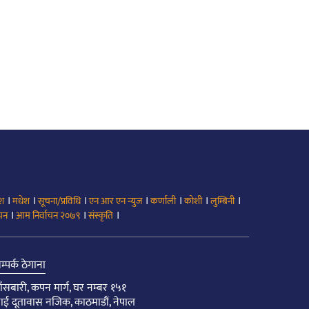
।
।
।
।
।
।
।
ेश
मधेश
सूचना/प्रविधि
एन आर एन न्युज
कर्णाली
कोशी
लुम्बिनी
।
।
।
ाचन
आम निर्वाचन २०७९
संस्कृति
म्पर्क ठेगाना
ाँसबारी, कपन मार्ग, घर नम्बर १५१
ाई दूतावास नजिक, काठमाडौं, नेपाल