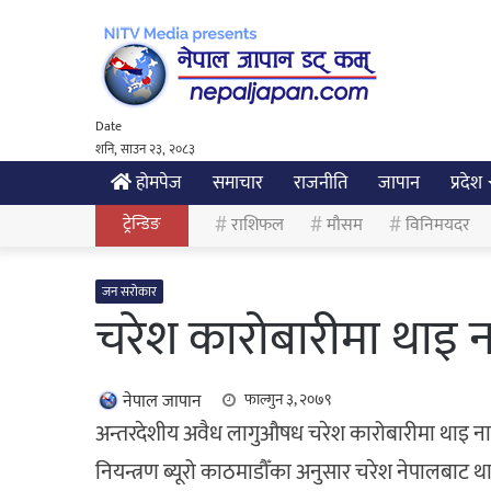
Date
शनि, साउन २३, २०८३
होमपेज
समाचार
राजनीति
जापान
प्रदेश
ट्रेन्डिङ
राशिफल
मौसम
विनिमयदर
जन सरोकार
चरेश कारोबारीमा थाइ न
नेपाल जापान
फाल्गुन ३, २०७९
अन्तरदेशीय अवैध लागुऔषध चरेश कारोबारीमा थाइ ना
नियन्त्रण ब्यूरो काठमाडौँका अनुसार चरेश नेपालबाट 