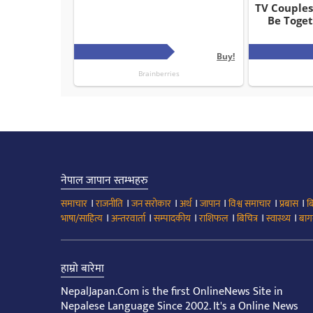
नेपाल जापान स्तम्भहरु
।
।
।
।
।
।
।
समाचार
राजनीति
जन सरोकार
अर्थ
जापान
विश्व समाचार
प्रबास
ब
।
।
।
।
।
।
भाषा/साहित्य
अन्तरवार्ता
सम्पादकीय
राशिफल
बिचित्र
स्वास्थ्य
बाग
हाम्रो बारेमा
NepalJapan.Com is the first OnlineNews Site in
Nepalese Language Since 2002. It's a Online News