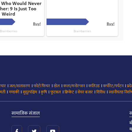
।
।
।
।
।
।
।
िचार
जल/वातावरण
फोटो फिचर
खेल
कला/मनोरन्जन
कलिउड
कर्पोरेट/पर्यटन
प्रद
।
।
।
।
।
।
।
।
मती
गण्डकी
सुदूरपश्चिम
कृषि
फूटबल
क्रिकेट
सेयर बजार
विविध
स्थानीयतह निर्व
सामाजिक संजाल
स
ब
थ