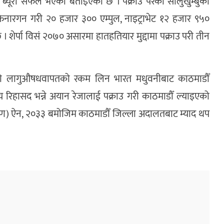
न ब्यूरो सफल भएको बताइएको छ । पक्राउ परेका सोलुखुम्बुका
 र फेनारगन गरी २० हजार ३०० एम्पुल, नाइट्राभेट १२ हजार ९५०
 शेर्पा विसं २०७० असारमा हातहतियार मुद्दामा पक्राउ परी तीन
 गरेको लागुऔषधवापतको रकम लिन भारत मधुवनीबाट काठमाडौँ
रिहासद भन्ने अयान रेजालाई पक्राउ गरी काठमाडौँ ल्याइएको
्रण) ऐन, २०३३ बमोजिम काठमाडौँ जिल्ला अदालतबाट म्याद थप