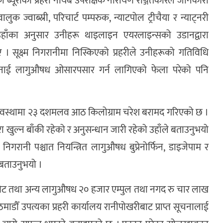
ो ब्यूरोका प्रहरी नायब उपरीक्षक नारायण रञ्जितकारले जानकारी
 ज्वाब्स्री, परिचार्ट पम्परुक, न्याटपोल ट्रीचैया र न्याट्नरी
 उहाँका अनुसार उनीहरू थाइलाइन एयरलाइन्सको उडानद्वारा
। सूक्ष्म निगरानीमा निस्किएको प्रहरीले उनीहरूको गतिविधि
बनाई लागुऔषध ओसारपसार गर्न लागिएको फेला परेको पनि
अवस्थामा २३ दशमलव आठ किलोग्राम चरेश बरामद गरिएको छ ।
ा खुल्न बाँकी रहेको र अनुसन्धान जारी रहेको उहाँले बताउनुभयो
गरानी पश्चात नियन्त्रित लागुऔषध बुप्रेनोर्फिन, डाइजेपाम र
 बताउनुभयो ।
ब्लेट तथा अन्य लागुऔषध २० हजार एम्पुल तथा नगद रु चार लाख
ौँ उपत्यका प्रहरी कार्यालय रानीपोखरीबाट प्राप्त सूचनालाई