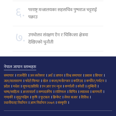
६.
परराष्ट्र मन्त्रालयका सहसचिव पुष्पराज भट्टराई
पक्राउ
७.
उपभोक्ता संरक्षण ऐन र चिकित्सा क्षेत्रमा
देखिएको चुनौती
नेपाल जापान स्तम्भहरु
।
।
।
।
।
।
।
।
समाचार
राजनीति
जन सरोकार
अर्थ
जापान
विश्व समाचार
प्रबास
बिचार
।
।
।
।
।
।
जल/वातावरण
फोटो फिचर
खेल
कला/मनोरन्जन
कलिउड
कर्पोरेट/पर्यटन
।
।
।
।
।
।
।
प्रदेश
मधेश
सूचना/प्रविधि
एन आर एन न्युज
कर्णाली
कोशी
लुम्बिनी
।
।
।
।
।
।
।
भाषा/साहित्य
अन्तरवार्ता
सम्पादकीय
राशिफल
बिचित्र
स्वास्थ्य
बागमती
।
।
।
।
।
।
।
गण्डकी
सुदूरपश्चिम
कृषि
फूटबल
क्रिकेट
सेयर बजार
विविध
।
।
।
स्थानीयतह निर्वाचन
आम निर्वाचन २०७९
संस्कृति