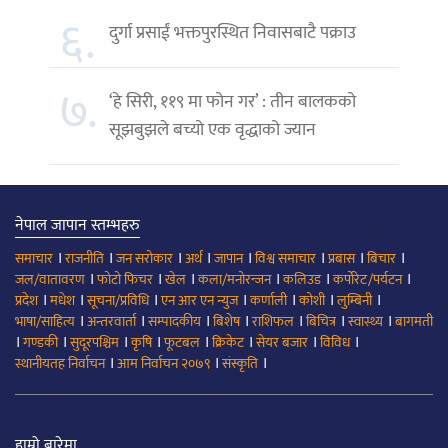
६.
दुर्गा प्रसाईं भक्तपुरस्थित निवासबाटै पक्राउ
७.
‘हे सिरी, ११९ मा फोन गर’ : तीन बालकको
सूझबुझले बच्यो एक वृद्धाको ज्यान
नेपाल जापान स्तम्भहरु
।
।
।
।
।
।
।
।
समाचार
राजनीति
जन सरोकार
अर्थ
जापान
विश्व समाचार
प्रबास
बिचार
।
।
।
।
।
।
जल/वातावरण
फोटो फिचर
खेल
कला/मनोरन्जन
कलिउड
कर्पोरेट/पर्यटन
।
।
।
।
।
।
।
प्रदेश
मधेश
सूचना/प्रविधि
एन आर एन न्युज
कर्णाली
कोशी
लुम्बिनी
।
।
।
।
।
।
।
भाषा/साहित्य
अन्तरवार्ता
सम्पादकीय
बिशेष
राशिफल
बिचित्र
स्वास्थ्य
बागमती
।
।
।
।
।
।
।
।
गण्डकी
सुदूरपश्चिम
कृषि
फूटबल
क्रिकेट
सेयर बजार
विविध
।
।
।
स्थानीयतह निर्वाचन
आम निर्वाचन २०७९
संस्कृति
हाम्रो बारेमा