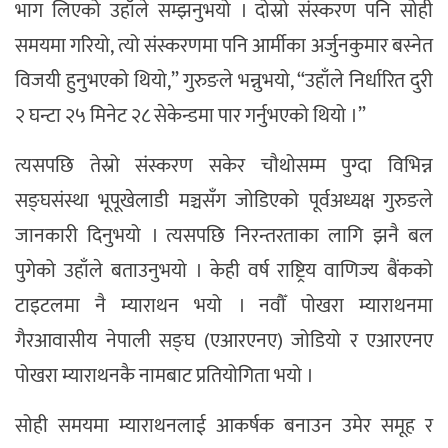
भाग लिएको उहाँले सम्झनुभयो । दोस्रो संस्करण पनि सोही
समयमा गरियो, त्यो संस्करणमा पनि आर्मीका अर्जुनकुमार बस्नेत
विजयी हुनुभएको थियो,” गुरुङले भन्नुभयो, “उहाँले निर्धारित दुरी
२ घन्टा २५ मिनेट २८ सेकेन्डमा पार गर्नुभएको थियो ।”
त्यसपछि तेस्रो संस्करण सकेर चौथोसम्म पुग्दा विभिन्न
सङ्घसंस्था भूपूखेलाडी मञ्चसँग जोडिएको पूर्वअध्यक्ष गुरुङले
जानकारी दिनुभयो । त्यसपछि निरन्तरताका लागि झनै बल
पुगेको उहाँले बताउनुभयो । केही वर्ष राष्ट्रिय वाणिज्य बैंकको
टाइटलमा नै म्याराथन भयो । नवौँ पोखरा म्याराथनमा
गैरआवासीय नेपाली सङ्घ (एआरएनए) जोडियो र एआरएनए
पोखरा म्याराथनकै नामबाट प्रतियोगिता भयो ।
सोही समयमा म्याराथनलाई आकर्षक बनाउन उमेर समूह र