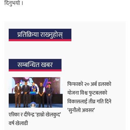
दिनुभयो ।
प्रतिक्रिया राख्‍नुहोस्
सम्बन्धित खबर
फिफाको २० अर्ब डलरको
योजना विश्व फुटबलको
विकासलाई तीव्र गति दिने
‘सुनौलो अवसर’
एरिका र दीपेन्द्र ‘हाम्रो खेलकुद’
वर्ष खेलाडी