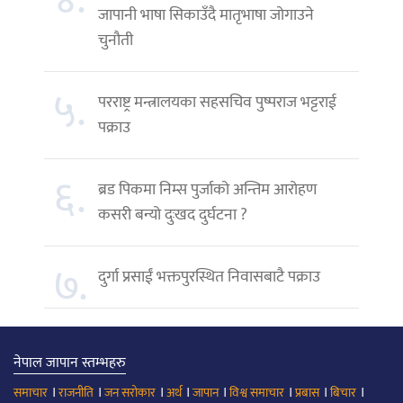
जापानी भाषा सिकाउँदै मातृभाषा जोगाउने
चुनौती
५.
परराष्ट्र मन्त्रालयका सहसचिव पुष्पराज भट्टराई
पक्राउ
६.
ब्रड पिकमा निम्स पुर्जाको अन्तिम आरोहण
कसरी बन्यो दुःखद दुर्घटना ?
७.
दुर्गा प्रसाईं भक्तपुरस्थित निवासबाटै पक्राउ
नेपाल जापान स्तम्भहरु
।
।
।
।
।
।
।
।
समाचार
राजनीति
जन सरोकार
अर्थ
जापान
विश्व समाचार
प्रबास
बिचार