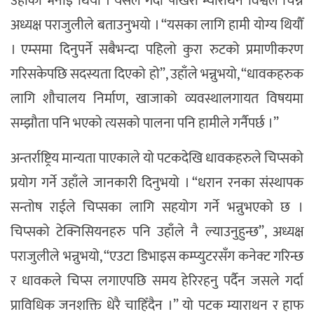
उहाँको भनाइ थियो । यसले गर्दा पोखरा म्याराथन विश्वले चिन्ने
अध्यक्ष पराजुलीले बताउनुभयो । “यसका लागि हामी योग्य थियौँ
। एम्समा दिनुपर्ने सबैभन्दा पहिलो कुरा रुटको प्रमाणीकरण
गरिसकेपछि सदस्यता दिएको हो”, उहाँले भन्नुभयो, “धावकहरुक
लागि शौचालय निर्माण, खाजाको व्यवस्थालगायत विषयमा
सम्झौता पनि भएको त्यसको पालना पनि हामीले गर्नैपर्छ ।”
अन्तर्राष्ट्रिय मान्यता पाएकाले यो पटकदेखि धावकहरुले चिप्सको
प्रयोग गर्ने उहाँले जानकारी दिनुभयो । “धरान रनका संस्थापक
सन्तोष राईले चिप्सका लागि सहयोग गर्ने भन्नुभएको छ ।
चिप्सको टेक्निसियनहरु पनि उहाँले नै ल्याउनुहुन्छ”, अध्यक्ष
पराजुलीले भन्नुभयो, “एउटा डिभाइस कम्प्युटरसँग कनेक्ट गरिन्छ
र धावकले चिप्स लगाएपछि समय हेरिरहनु पर्दैन जसले गर्दा
प्राविधिक जनशक्ति धेरै चाहिँदैन ।” यो पटक म्याराथन र हाफ