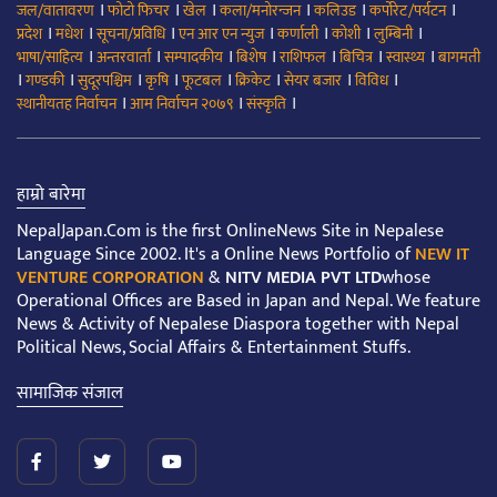
।
।
।
।
।
।
जल/वातावरण
फोटो फिचर
खेल
कला/मनोरन्जन
कलिउड
कर्पोरेट/पर्यटन
।
।
।
।
।
।
।
प्रदेश
मधेश
सूचना/प्रविधि
एन आर एन न्युज
कर्णाली
कोशी
लुम्बिनी
।
।
।
।
।
।
।
भाषा/साहित्य
अन्तरवार्ता
सम्पादकीय
बिशेष
राशिफल
बिचित्र
स्वास्थ्य
बागमती
।
।
।
।
।
।
।
।
गण्डकी
सुदूरपश्चिम
कृषि
फूटबल
क्रिकेट
सेयर बजार
विविध
।
।
।
स्थानीयतह निर्वाचन
आम निर्वाचन २०७९
संस्कृति
हाम्रो बारेमा
NepalJapan.Com is the first OnlineNews Site in Nepalese
Language Since 2002. It's a Online News Portfolio of
NEW IT
VENTURE CORPORATION
&
NITV MEDIA PVT LTD
whose
Operational Offices are Based in Japan and Nepal. We feature
News & Activity of Nepalese Diaspora together with Nepal
Political News, Social Affairs & Entertainment Stuffs.
सामाजिक संजाल