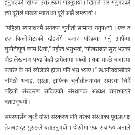
हुनुभएको खिमले उक्त रकम पाउनुभयो । खिमले पार गर्नुभएको
त्यो दूरीले पोखरा म्याराथन दूरी अझै लम्ब्यायो ।
“पहिलो म्याराथनमै अनेकन चुनौती सामाना गर्नुप¥यो । एक त
४२ किलोमिटरको दौडसँगै बजार परिक्रमा गर्नु आफैँमा
चुनौतीपूर्ण काम थियो,” उहाँले भन्नुभयो, “पोखराबाट सुरु भएको
दौड लेखनाथ पुग्दा केही झमेलामा प¥यो । यत्रा मान्छे बजारमा
उतारेर के गर्न खोजेको होला पनि भन्न भ्याए ।” स्थानीयवासीको
नमिठो भनाइ, सुरक्षा, ट्राफिक चुनौतीलगायत समस्या चिर्दै
पहिलो संस्करण सकिएको संस्थापक अध्यक्ष रानाभाटले
बताउनुभयो ।
समस्यासँग जुध्दै दोस्रो संस्करण पनि गरेको संस्थाका पूर्वअध्यक्ष
तेजबहादुर गुरुङले बताउनुभयो । दोस्रोमा एक सय ५० जनाले