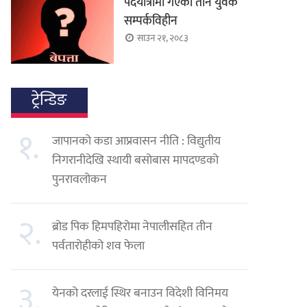
पदयात्रामा गएका तीन युवक
सम्पर्कविहीन
साउन २१, २०८३
ट्रेन्डिङ
१.
जापानको कडा आप्रवासन नीति : विद्युतीय
निगरानीदेखि स्थायी बसोबास मापदण्डको
पुनरावलोकन
२.
ब्रोड पिक हिमपहिरोमा नेपालीसहित तीन
पर्वतारोहीको शव फेला
३.
येनको दरलाई स्थिर बनाउन विदेशी विनिमय