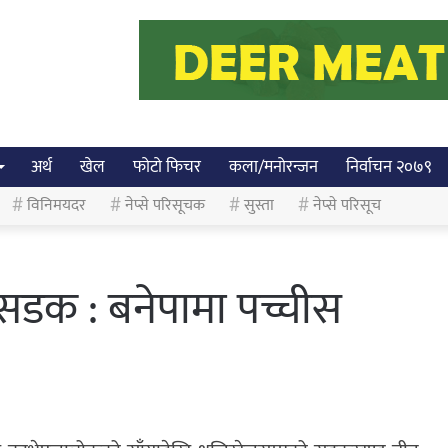
अर्थ
खेल
फोटो फिचर
कला/मनोरन्जन
निर्वाचन २०७९
विनिमयदर
नेप्से परिसूचक
सुस्ता
नेप्से परिसूच
सडक : बनेपामा पच्चीस