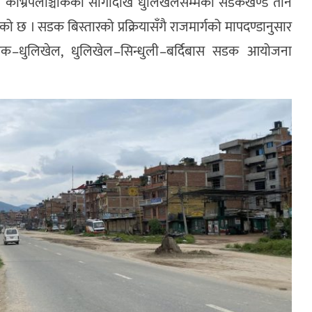
खि काभ्रेपलाञ्चोकको साँगादेखि धुलिखेलसम्मको सडकखण्ड तीन
केको छ । सडक बिस्तारको प्रक्रियासँगै राजमार्गको मापदण्डानुसार
ायक–धुलिखेल, धुलिखेल–सिन्धुली–बर्दिबास सडक आयोजना