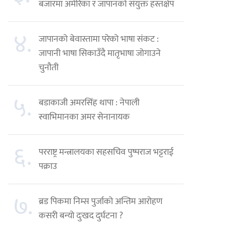
बजारमा अमेरिका र जापानको संयुक्त हस्तक्षेप
४.
जापानको बेवास्तामा परेको भाषा संकट :
जापानी भाषा सिकाउँदै मातृभाषा जोगाउने
चुनौती
५.
बडाकाजी अमरसिंह थापा : नेपाली
स्वाभिमानका अमर सेनानायक
६.
परराष्ट्र मन्त्रालयका सहसचिव पुष्पराज भट्टराई
पक्राउ
७.
ब्रड पिकमा निम्स पुर्जाको अन्तिम आरोहण
कसरी बन्यो दुःखद दुर्घटना ?