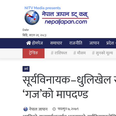
Date
बिहि, साउन २१, २०८३
होमपेज
समाचार
राजनीति
जापान
प्रदेश
ट्रेन्डिङ
राशिफल
मौसम
सुनको मूल्य
अर्थ
सूर्यविनायक–धुलिखेल 
‘गज’को मापदण्ड
नेपाल जापान
फाल्गुन ७, २०७९