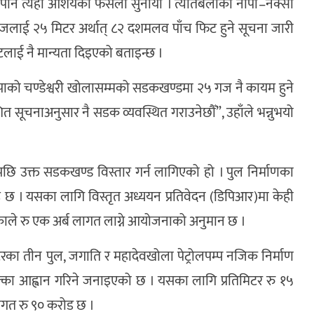
तले पनि त्यही आशयको फैसला सुनायो । त्यतिबेलाको नापी–नक्सा
५ गजलाई २५ मिटर अर्थात् ८२ दशमलव पाँच फिट हुने सूचना जारी
फिटलाई नै मान्यता दिइएको बताइन्छ ।
नेपाको चण्डेश्वरी खोलासम्मको सडकखण्डमा २५ गज नै कायम हुने
शित सूचनाअनुसार नै सडक व्यवस्थित गराउनेछौँ”, उहाँले भन्नुभयो
पछि उक्त सडकखण्ड विस्तार गर्न लागिएको हो । पुल निर्माणका
 छ । यसका लागि विस्तृत अध्ययन प्रतिवेदन (डिपिआर)मा केही
भएकाले रु एक अर्ब लागत लाग्ने आयोजनाको अनुमान छ ।
ा तीन पुल, जगाति र महादेवखोला पेट्रोलपम्प नजिक निर्माण
्का आह्वान गरिने जनाइएको छ । यसका लागि प्रतिमिटर रु १५
गत रु ९० करोड छ ।