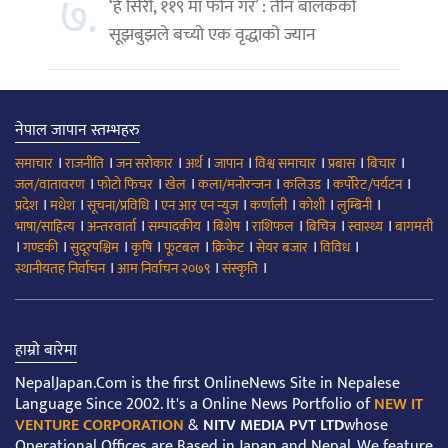
७.
‘हे सिरी, ११९ मा फोन गर’ : तीन बालकको
सूझबुझले बच्यो एक वृद्धाको ज्यान
नेपाल जापान स्तम्भहरु
।
।
।
।
।
।
।
।
समाचार
राजनीति
जन सरोकार
अर्थ
जापान
विश्व समाचार
प्रबास
बिचार
।
।
।
।
।
।
जल/वातावरण
फोटो फिचर
खेल
कला/मनोरन्जन
कलिउड
कर्पोरेट/पर्यटन
।
।
।
।
।
।
।
प्रदेश
मधेश
सूचना/प्रविधि
एन आर एन न्युज
कर्णाली
कोशी
लुम्बिनी
।
।
।
।
।
।
।
भाषा/साहित्य
अन्तरवार्ता
सम्पादकीय
बिशेष
राशिफल
बिचित्र
स्वास्थ्य
बागमती
।
।
।
।
।
।
।
।
गण्डकी
सुदूरपश्चिम
कृषि
फूटबल
क्रिकेट
सेयर बजार
विविध
।
।
।
स्थानीयतह निर्वाचन
आम निर्वाचन २०७९
संस्कृति
हाम्रो बारेमा
NepalJapan.Com is the first OnlineNews Site in Nepalese
Language Since 2002. It's a Online News Portfolio of
NEW IT
VENTURE CORPORATION
&
NITV MEDIA PVT LTD
whose
Operational Offices are Based in Japan and Nepal. We feature