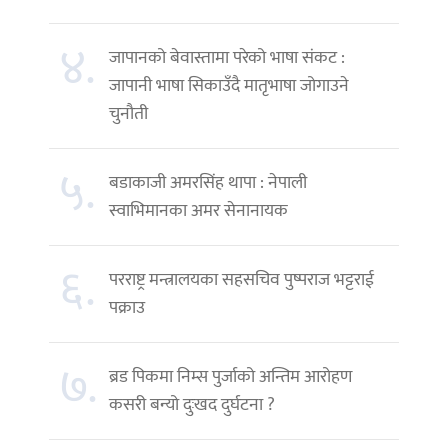
४.
जापानको बेवास्तामा परेको भाषा संकट :
जापानी भाषा सिकाउँदै मातृभाषा जोगाउने
चुनौती
५.
बडाकाजी अमरसिंह थापा : नेपाली
स्वाभिमानका अमर सेनानायक
६.
परराष्ट्र मन्त्रालयका सहसचिव पुष्पराज भट्टराई
पक्राउ
७.
ब्रड पिकमा निम्स पुर्जाको अन्तिम आरोहण
कसरी बन्यो दुःखद दुर्घटना ?