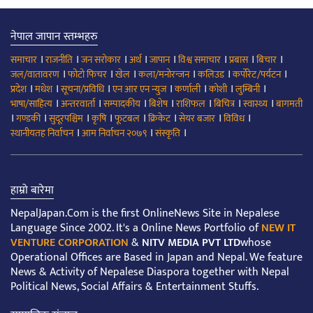
नेपाल जापान स्तम्भहरु
।
।
।
।
।
।
।
।
समाचार
राजनीति
जन सरोकार
अर्थ
जापान
विश्व समाचार
प्रबास
बिचार
।
।
।
।
।
।
जल/वातावरण
फोटो फिचर
खेल
कला/मनोरन्जन
कलिउड
कर्पोरेट/पर्यटन
।
।
।
।
।
।
।
प्रदेश
मधेश
सूचना/प्रविधि
एन आर एन न्युज
कर्णाली
कोशी
लुम्बिनी
।
।
।
।
।
।
।
भाषा/साहित्य
अन्तरवार्ता
सम्पादकीय
बिशेष
राशिफल
बिचित्र
स्वास्थ्य
बागमती
।
।
।
।
।
।
।
।
गण्डकी
सुदूरपश्चिम
कृषि
फूटबल
क्रिकेट
सेयर बजार
विविध
।
।
।
स्थानीयतह निर्वाचन
आम निर्वाचन २०७९
संस्कृति
हाम्रो बारेमा
NepalJapan.Com is the first OnlineNews Site in Nepalese
Language Since 2002. It's a Online News Portfolio of
NEW IT
VENTURE CORPORATION
&
NITV MEDIA PVT LTD
whose
Operational Offices are Based in Japan and Nepal. We feature
News & Activity of Nepalese Diaspora together with Nepal
Political News, Social Affairs & Entertainment Stuffs.