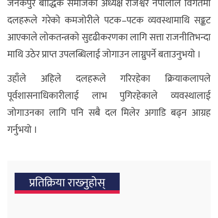
जनकपुर बौद्धिक समाजका अध्यक्ष राजेश्वर नेपालीले विगतमा
दलहरूले गरेको कमजोरीले पटक–पटक व्यवस्थामाथि सङ्कट
आएकाले लोकतन्त्रको सुदृढीकरणका लागि सत्ता राजनीतिभन्दा
माथि उठेर प्राप्त उपलब्धिलाई जोगाउन लाग्नुपर्ने बताउनुभयो ।
उहाँले अहिले दलहरूले गरिरहेका क्रियाकलापले
पूर्वशासनाधिकारीलाई लाभ पुगिरहेकाले व्यवस्थालाई
जोगाउनका लागि पनि सबै दल मिलेर अगाडि बढ्न आग्रह
गर्नुभयो ।
प्रतिक्रिया राख्‍नुहोस्