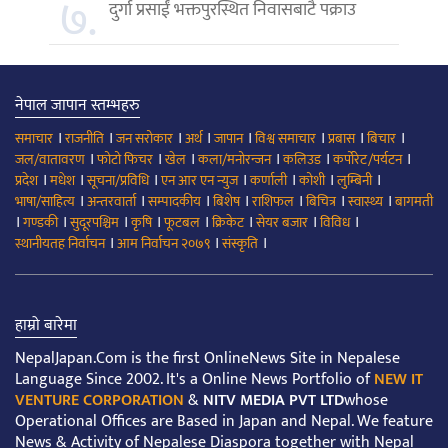
७.
दुर्गा प्रसाईं भक्तपुरस्थित निवासबाटै पक्राउ
नेपाल जापान स्तम्भहरु
।
।
।
।
।
।
।
।
समाचार
राजनीति
जन सरोकार
अर्थ
जापान
विश्व समाचार
प्रबास
बिचार
।
।
।
।
।
।
जल/वातावरण
फोटो फिचर
खेल
कला/मनोरन्जन
कलिउड
कर्पोरेट/पर्यटन
।
।
।
।
।
।
।
प्रदेश
मधेश
सूचना/प्रविधि
एन आर एन न्युज
कर्णाली
कोशी
लुम्बिनी
।
।
।
।
।
।
।
भाषा/साहित्य
अन्तरवार्ता
सम्पादकीय
बिशेष
राशिफल
बिचित्र
स्वास्थ्य
बागमती
।
।
।
।
।
।
।
।
गण्डकी
सुदूरपश्चिम
कृषि
फूटबल
क्रिकेट
सेयर बजार
विविध
।
।
।
स्थानीयतह निर्वाचन
आम निर्वाचन २०७९
संस्कृति
हाम्रो बारेमा
NepalJapan.Com is the first OnlineNews Site in Nepalese
Language Since 2002. It's a Online News Portfolio of
NEW IT
VENTURE CORPORATION
&
NITV MEDIA PVT LTD
whose
Operational Offices are Based in Japan and Nepal. We feature
News & Activity of Nepalese Diaspora together with Nepal