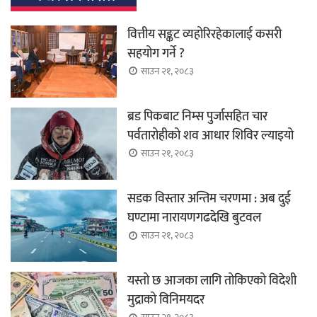
वित्तीय सङ्कट व्यहोरिरहेकालाई कसरी
सहयोग गर्ने ?
साउन २१, २०८३
ब्रड पिकबाट निम्स पुर्जासहित चार
पर्वतारोहीको शव आधार शिविर ल्याइयो
साउन २१, २०८३
सडक विस्तार अन्तिम चरणमा : अब दुई
घण्टामा नारायणगढदेखि बुटवल
साउन २१, २०८३
यस्तो छ आजका लागि तोकिएको विदेशी
मुद्राको विनिमयदर