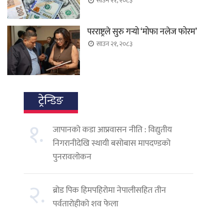
साउन २१, २०८३
परराष्ट्रले सुरु गर्‍यो ‘मोफा नलेज फोरम’
साउन २१, २०८३
ट्रेन्डिङ
१.
जापानको कडा आप्रवासन नीति : विद्युतीय
निगरानीदेखि स्थायी बसोबास मापदण्डको
पुनरावलोकन
२.
ब्रोड पिक हिमपहिरोमा नेपालीसहित तीन
पर्वतारोहीको शव फेला