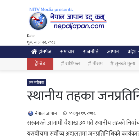
Date
शुक्र, साउन २२, २०८३
होमपेज
समाचार
राजनीति
जापान
प्रदेश
ट्रेन्डिङ
राशिफल
मौसम
सुनको मूल्य
जन सरोकार
स्थानीय तहका जनप्रति
नेपाल जापान
फाल्गुन १०, २०७८
सरकारले आगामी वैशाख ३० गते स्थानीय तहको निर्व
यसबीचमा सर्वोच्च अदालतमा जनप्रतिनिधिको कार्यकाल ५