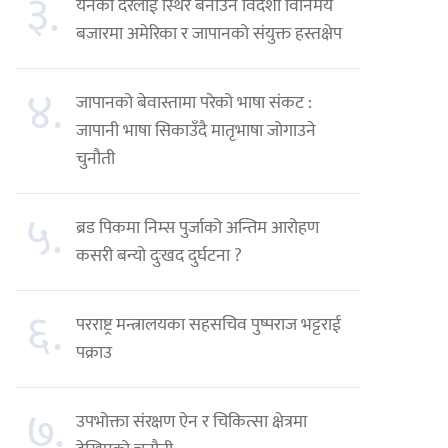
३.
येनको दरलाई स्थिर बनाउन विदेशी विनिमय
बजारमा अमेरिका र जापानको संयुक्त हस्तक्षेप
४.
जापानको बेवास्तामा परेको भाषा संकट :
जापानी भाषा सिकाउँदै मातृभाषा जोगाउने
चुनौती
५.
ब्रड पिकमा निम्स पुर्जाको अन्तिम आरोहण
कसरी बन्यो दुःखद दुर्घटना ?
६.
परराष्ट्र मन्त्रालयका सहसचिव पुष्पराज भट्टराई
पक्राउ
७.
उपभोक्ता संरक्षण ऐन र चिकित्सा क्षेत्रमा