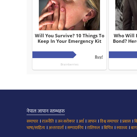
नेपाल जापान स्तम्भहरु
।
।
।
।
।
।
।
समाचार
राजनीति
जन सरोकार
अर्थ
जापान
विश्व समाचार
प्रबास
ब
।
।
।
।
।
।
भाषा/साहित्य
अन्तरवार्ता
सम्पादकीय
राशिफल
बिचित्र
स्वास्थ्य
बाग