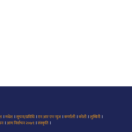
।
।
।
।
।
।
।
ेश
मधेश
सूचना/प्रविधि
एन आर एन न्युज
कर्णाली
कोशी
लुम्बिनी
।
।
।
ाचन
आम निर्वाचन २०७९
संस्कृति