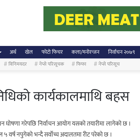
अर्थ
खेल
फोटो फिचर
कला/मनोरन्जन
निर्वाचन २०७९
विनिमयदर
नेप्से परिसूचक
फिफा
नेप्से परिसूच
निधिको कार्यकालमाथि बहस
ाचन घोषणा गरेपछि निर्वाचन आयोग यसको तयारीमा लागेको छ ।
 वर्ष नपुगेको भन्दै सर्वोच्च अदालतमा रीट परेको छ ।