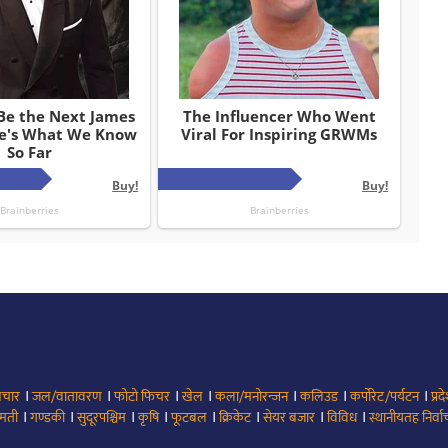
।
।
।
।
।
।
।
िचार
जल/वातावरण
फोटो फिचर
खेल
कला/मनोरन्जन
कलिउड
कर्पोरेट/पर्यटन
प्रद
।
।
।
।
।
।
।
।
मती
गण्डकी
सुदूरपश्चिम
कृषि
फूटबल
क्रिकेट
सेयर बजार
विविध
स्थानीयतह निर्व