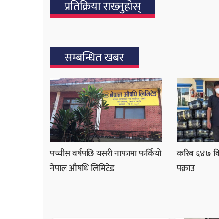
प्रतिक्रिया राख्‍नुहोस्
सम्बन्धित खबर
पच्चीस वर्षपछि यसरी नाफामा फर्कियो
करिब ६४७ कि
नेपाल औषधि लिमिटेड
पक्राउ