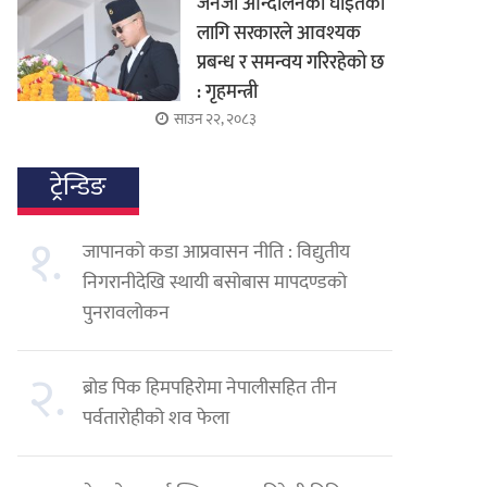
जेनजी आन्दोलनका घाइतेको
लागि सरकारले आवश्यक
प्रबन्ध र समन्वय गरिरहेको छ
: गृहमन्त्री
साउन २२, २०८३
ट्रेन्डिङ
१.
जापानको कडा आप्रवासन नीति : विद्युतीय
निगरानीदेखि स्थायी बसोबास मापदण्डको
पुनरावलोकन
२.
ब्रोड पिक हिमपहिरोमा नेपालीसहित तीन
पर्वतारोहीको शव फेला