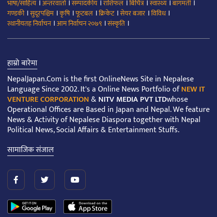
।
।
।
।
।
।
।
भाषा/साहित्य
अन्तरवार्ता
सम्पादकीय
राशिफल
बिचित्र
स्वास्थ्य
बागमती
।
।
।
।
।
।
।
गण्डकी
सुदूरपश्चिम
कृषि
फूटबल
क्रिकेट
सेयर बजार
विविध
।
।
।
स्थानीयतह निर्वाचन
आम निर्वाचन २०७९
संस्कृति
हाम्रो बारेमा
NepalJapan.Com is the first OnlineNews Site in Nepalese
Language Since 2002. It's a Online News Portfolio of
NEW IT
VENTURE CORPORATION
&
NITV MEDIA PVT LTD
whose
Operational Offices are Based in Japan and Nepal. We feature
News & Activity of Nepalese Diaspora together with Nepal
Political News, Social Affairs & Entertainment Stuffs.
सामाजिक संजाल