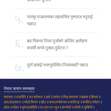
५.
परराष्ट्र मन्त्रालयका सहसचिव पुष्पराज भट्टराई
पक्राउ
६.
ब्रड पिकमा निम्स पुर्जाको अन्तिम आरोहण
कसरी बन्यो दुःखद दुर्घटना ?
७.
दुर्गा प्रसाईं भक्तपुरस्थित निवासबाटै पक्राउ
नेपाल जापान स्तम्भहरु
।
।
।
।
।
।
।
।
समाचार
राजनीति
जन सरोकार
अर्थ
जापान
विश्व समाचार
प्रबास
बिचार
।
।
।
।
।
।
जल/वातावरण
फोटो फिचर
खेल
कला/मनोरन्जन
कलिउड
कर्पोरेट/पर्यटन
।
।
।
।
।
।
।
प्रदेश
मधेश
सूचना/प्रविधि
एन आर एन न्युज
कर्णाली
कोशी
लुम्बिनी