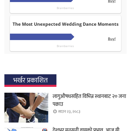
भर्खर प्रकाशित
लागुऔषधसहित विभिन्न स्थानबाट २० जना
पक्राउ
साउन २३, २०८३
देशभर मनसुनी वायुको प्रभाव, आज यी