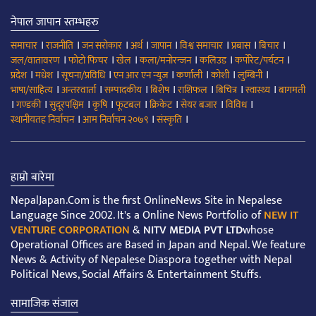
नेपाल जापान स्तम्भहरु
।
।
।
।
।
।
।
।
समाचार
राजनीति
जन सरोकार
अर्थ
जापान
विश्व समाचार
प्रबास
बिचार
।
।
।
।
।
।
जल/वातावरण
फोटो फिचर
खेल
कला/मनोरन्जन
कलिउड
कर्पोरेट/पर्यटन
।
।
।
।
।
।
।
प्रदेश
मधेश
सूचना/प्रविधि
एन आर एन न्युज
कर्णाली
कोशी
लुम्बिनी
।
।
।
।
।
।
।
भाषा/साहित्य
अन्तरवार्ता
सम्पादकीय
बिशेष
राशिफल
बिचित्र
स्वास्थ्य
बागमती
।
।
।
।
।
।
।
।
गण्डकी
सुदूरपश्चिम
कृषि
फूटबल
क्रिकेट
सेयर बजार
विविध
।
।
।
स्थानीयतह निर्वाचन
आम निर्वाचन २०७९
संस्कृति
हाम्रो बारेमा
NepalJapan.Com is the first OnlineNews Site in Nepalese
Language Since 2002. It's a Online News Portfolio of
NEW IT
VENTURE CORPORATION
&
NITV MEDIA PVT LTD
whose
Operational Offices are Based in Japan and Nepal. We feature
News & Activity of Nepalese Diaspora together with Nepal
Political News, Social Affairs & Entertainment Stuffs.
सामाजिक संजाल