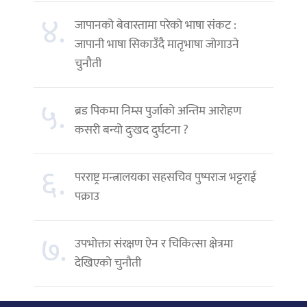
४.
जापानको बेवास्तामा परेको भाषा संकट :
जापानी भाषा सिकाउँदै मातृभाषा जोगाउने
चुनौती
५.
ब्रड पिकमा निम्स पुर्जाको अन्तिम आरोहण
कसरी बन्यो दुःखद दुर्घटना ?
६.
परराष्ट्र मन्त्रालयका सहसचिव पुष्पराज भट्टराई
पक्राउ
७.
उपभोक्ता संरक्षण ऐन र चिकित्सा क्षेत्रमा
देखिएको चुनौती