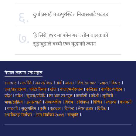
६.
दुर्गा प्रसाईं भक्तपुरस्थित निवासबाटै पक्राउ
७.
‘हे सिरी, ११९ मा फोन गर’ : तीन बालकको
सूझबुझले बच्यो एक वृद्धाको ज्यान
नेपाल जापान स्तम्भहरु
।
।
।
।
।
।
।
।
समाचार
राजनीति
जन सरोकार
अर्थ
जापान
विश्व समाचार
प्रबास
बिचार
।
।
।
।
।
।
जल/वातावरण
फोटो फिचर
खेल
कला/मनोरन्जन
कलिउड
कर्पोरेट/पर्यटन
।
।
।
।
।
।
।
प्रदेश
मधेश
सूचना/प्रविधि
एन आर एन न्युज
कर्णाली
कोशी
लुम्बिनी
।
।
।
।
।
।
।
भाषा/साहित्य
अन्तरवार्ता
सम्पादकीय
बिशेष
राशिफल
बिचित्र
स्वास्थ्य
बागमती
।
।
।
।
।
।
।
।
गण्डकी
सुदूरपश्चिम
कृषि
फूटबल
क्रिकेट
सेयर बजार
विविध
।
।
।
स्थानीयतह निर्वाचन
आम निर्वाचन २०७९
संस्कृति