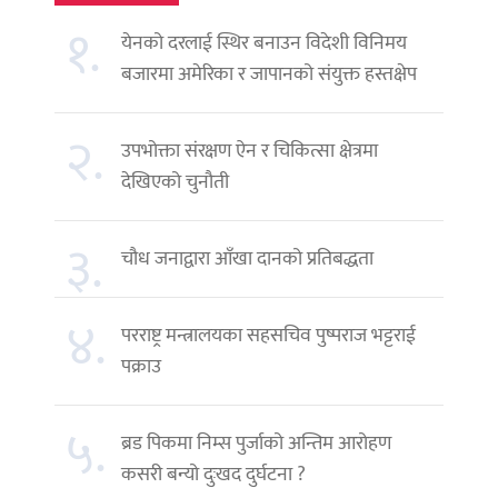
१.
येनको दरलाई स्थिर बनाउन विदेशी विनिमय
बजारमा अमेरिका र जापानको संयुक्त हस्तक्षेप
२.
उपभोक्ता संरक्षण ऐन र चिकित्सा क्षेत्रमा
देखिएको चुनौती
३.
चौध जनाद्वारा आँखा दानको प्रतिबद्धता
४.
परराष्ट्र मन्त्रालयका सहसचिव पुष्पराज भट्टराई
पक्राउ
५.
ब्रड पिकमा निम्स पुर्जाको अन्तिम आरोहण
कसरी बन्यो दुःखद दुर्घटना ?