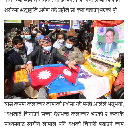
नाचघरमा स्वर्गीय गायक तथा अभिनेता जयनन्द लामाको पार्थिव
शरीरमा श्रद्धाञ्जलि अर्पण गर्दै उहाँले सो कुरा बताउनुभएको हो ।
त्यस क्रममा कलाकार लामाको प्रशंसा गर्दै मन्त्री आलेले भन्नुभयो,
“देशलाई चिनाउने सच्चा देशभक्त कलाकार भएको र कलाकै
माध्यमबाट स्वर्गीय लामाले पनि देशको चिनारी बढाउने काम