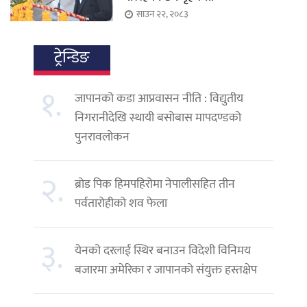
साउन २२, २०८३
ट्रेन्डिङ
१.
जापानको कडा आप्रवासन नीति : विद्युतीय
निगरानीदेखि स्थायी बसोबास मापदण्डको
पुनरावलोकन
२.
ब्रोड पिक हिमपहिरोमा नेपालीसहित तीन
पर्वतारोहीको शव फेला
३.
येनको दरलाई स्थिर बनाउन विदेशी विनिमय
बजारमा अमेरिका र जापानको संयुक्त हस्तक्षेप