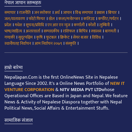
नेपाल जापान स्तम्भहरु
।
।
।
।
।
।
।
।
समाचार
राजनीति
जन सरोकार
अर्थ
जापान
विश्व समाचार
प्रबास
बिचार
।
।
।
।
।
।
जल/वातावरण
फोटो फिचर
खेल
कला/मनोरन्जन
कलिउड
कर्पोरेट/पर्यटन
।
।
।
।
।
।
।
प्रदेश
मधेश
सूचना/प्रविधि
एन आर एन न्युज
कर्णाली
कोशी
लुम्बिनी
।
।
।
।
।
।
।
भाषा/साहित्य
अन्तरवार्ता
सम्पादकीय
राशिफल
बिचित्र
स्वास्थ्य
बागमती
।
।
।
।
।
।
।
गण्डकी
सुदूरपश्चिम
कृषि
फूटबल
क्रिकेट
सेयर बजार
विविध
।
।
।
स्थानीयतह निर्वाचन
आम निर्वाचन २०७९
संस्कृति
हाम्रो बारेमा
NepalJapan.Com is the first OnlineNews Site in Nepalese
Language Since 2002. It's a Online News Portfolio of
NEW IT
VENTURE CORPORATION
&
NITV MEDIA PVT LTD
whose
Operational Offices are Based in Japan and Nepal. We feature
News & Activity of Nepalese Diaspora together with Nepal
Political News, Social Affairs & Entertainment Stuffs.
सामाजिक संजाल