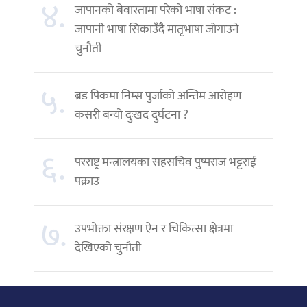
४.
जापानको बेवास्तामा परेको भाषा संकट :
जापानी भाषा सिकाउँदै मातृभाषा जोगाउने
चुनौती
५.
ब्रड पिकमा निम्स पुर्जाको अन्तिम आरोहण
कसरी बन्यो दुःखद दुर्घटना ?
६.
परराष्ट्र मन्त्रालयका सहसचिव पुष्पराज भट्टराई
पक्राउ
७.
उपभोक्ता संरक्षण ऐन र चिकित्सा क्षेत्रमा
देखिएको चुनौती