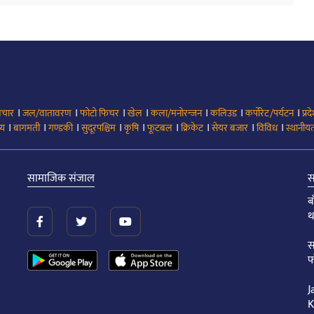
।
।
।
।
।
।
।
िचार
जल/वातावरण
फोटो फिचर
खेल
कला/मनोरन्जन
कलिउड
कर्पोरेट/पर्यटन
प्रद
।
।
।
।
।
।
।
।
।
्य
बागमती
गण्डकी
सुदूरपश्चिम
कृषि
फूटबल
क्रिकेट
सेयर बजार
विविध
स्थानीयत
सामाजिक संजाल
स
ब
थ
स
फ
J
K