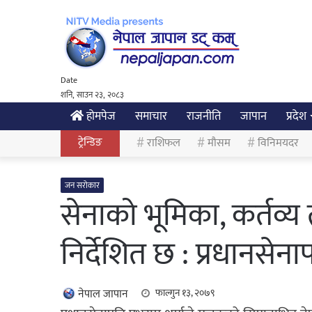
Date
शनि, साउन २३, २०८३
होमपेज
समाचार
राजनीति
जापान
प्रदेश
ट्रेन्डिङ
राशिफल
मौसम
विनिमयदर
जन सरोकार
सेनाको भूमिका, कर्तव्य 
निर्देशित छ : प्रधानसेना
नेपाल जापान
फाल्गुन १३, २०७९