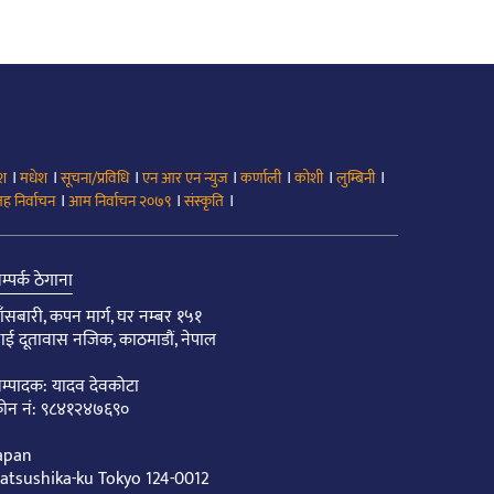
।
।
।
।
।
।
।
ेश
मधेश
सूचना/प्रविधि
एन आर एन न्युज
कर्णाली
कोशी
लुम्बिनी
।
।
।
ह निर्वाचन
आम निर्वाचन २०७९
संस्कृति
म्पर्क ठेगाना
ाँसबारी, कपन मार्ग, घर नम्बर १५१
ाई दूतावास नजिक, काठमाडौं, नेपाल
म्पादक: यादव देवकोटा
ोन नं: ९८४१२४७६९०
apan
atsushika-ku Tokyo 124-0012