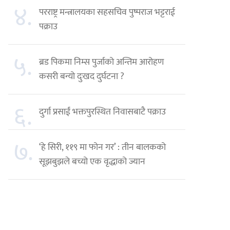
४.
परराष्ट्र मन्त्रालयका सहसचिव पुष्पराज भट्टराई
पक्राउ
५.
ब्रड पिकमा निम्स पुर्जाको अन्तिम आरोहण
कसरी बन्यो दुःखद दुर्घटना ?
६.
दुर्गा प्रसाईं भक्तपुरस्थित निवासबाटै पक्राउ
७.
‘हे सिरी, ११९ मा फोन गर’ : तीन बालकको
सूझबुझले बच्यो एक वृद्धाको ज्यान