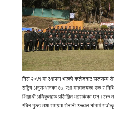
विसं २०४९ मा स्थापना भएको कलेजबाट हालसम्म सेना
राष्ट्रिय अनुसन्धानका १७, रक्षा मन्त्रालयका एक र 
शिक्षार्थी अधिकृतहरू प्रशिक्षित भइसकेका छन् । उक्त त
रबिन गुरुङ तथा समग्रमा सेनानी उज्ज्वल गोतामे सर्वोत्कृष