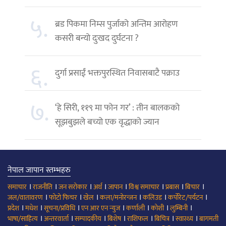
५.
ब्रड पिकमा निम्स पुर्जाको अन्तिम आरोहण
कसरी बन्यो दुःखद दुर्घटना ?
६.
दुर्गा प्रसाईं भक्तपुरस्थित निवासबाटै पक्राउ
७.
‘हे सिरी, ११९ मा फोन गर’ : तीन बालकको
सूझबुझले बच्यो एक वृद्धाको ज्यान
नेपाल जापान स्तम्भहरु
।
।
।
।
।
।
।
।
समाचार
राजनीति
जन सरोकार
अर्थ
जापान
विश्व समाचार
प्रबास
बिचार
।
।
।
।
।
।
जल/वातावरण
फोटो फिचर
खेल
कला/मनोरन्जन
कलिउड
कर्पोरेट/पर्यटन
।
।
।
।
।
।
।
प्रदेश
मधेश
सूचना/प्रविधि
एन आर एन न्युज
कर्णाली
कोशी
लुम्बिनी
।
।
।
।
।
।
।
भाषा/साहित्य
अन्तरवार्ता
सम्पादकीय
बिशेष
राशिफल
बिचित्र
स्वास्थ्य
बागमती