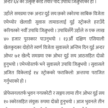
अन्डर ६४ को उत्कृष्ट कार्ड तयार पार्दैै उपाधि जित्नुभएको हो ।
उहाँले समग्रमा एक अन्डर दुई सय छको स्कोरमा साबिक विजेता
एमेच्योर खेलाडी सुवास तामाङलाई दुई स्ट्रोकले हराउँदै
करियरको नवौँ उपाधि जित्नुभयो । उपाधिसँगै उहाँले रु एक लाख
४० हजार पुरस्कार पाउनुभयो । १३औँ दक्षिण एसियाली
खेलकुदका दोहोरो स्वर्ण विजेता सुवासले अन्तिम दिन दुई अन्डर
ओभर ७१ खेल्दै समग्रमा एक ओभर दुई सय आठसहित दोस्रो
हुनुभयो । एमेच्योरतर्फ भने सुवासले उपाधि जित्नुभयो । सुवासले
अजित विकेलाई १४ स्ट्रोकको फराकिलो अन्तरमा पराजित
गर्नुभएको हो ।
प्रोफेसनलतर्फ भुवन नगरकोटी र सञ्जय लामा तीन ओभर दुई सय
१० स्कोरसहित संयुक्त रुपमा दोस्रो हुनुभयो । आज भुवनले तीन