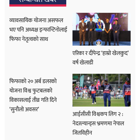
व्यावसायिक योजना असफल
भए पनि अध्यक्ष इन्फान्टिनोलाई
फिफा नेतृत्वको साथ
एरिका र दीपेन्द्र ‘हाम्रो खेलकुद’
वर्ष खेलाडी
फिफाको २० अर्ब डलरको
योजना विश्व फुटबलको
विकासलाई तीव्र गति दिने
‘सुनौलो अवसर’
आईसीसी विश्वकप लिग २ :
नेदरल्यान्ड्स भ्रमणमा नेपाल
जितविहीन