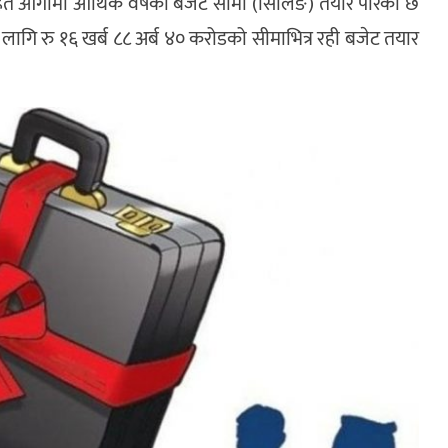
हित आगामी आर्थिक वर्षको बजेट सीमा (सिलिङ) तयार पारेको छ
गि रु १६ खर्ब ८८ अर्ब ४० करोडको सीमाभित्र रही बजेट तयार