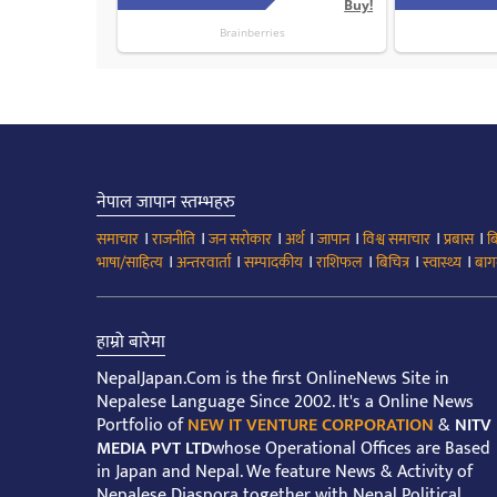
नेपाल जापान स्तम्भहरु
।
।
।
।
।
।
।
समाचार
राजनीति
जन सरोकार
अर्थ
जापान
विश्व समाचार
प्रबास
ब
।
।
।
।
।
।
भाषा/साहित्य
अन्तरवार्ता
सम्पादकीय
राशिफल
बिचित्र
स्वास्थ्य
बाग
हाम्रो बारेमा
NepalJapan.Com is the first OnlineNews Site in
Nepalese Language Since 2002. It's a Online News
Portfolio of
NEW IT VENTURE CORPORATION
&
NITV
MEDIA PVT LTD
whose Operational Offices are Based
in Japan and Nepal. We feature News & Activity of
Nepalese Diaspora together with Nepal Political