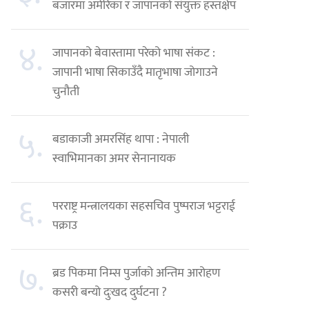
बजारमा अमेरिका र जापानको संयुक्त हस्तक्षेप
४.
जापानको बेवास्तामा परेको भाषा संकट :
जापानी भाषा सिकाउँदै मातृभाषा जोगाउने
चुनौती
५.
बडाकाजी अमरसिंह थापा : नेपाली
स्वाभिमानका अमर सेनानायक
६.
परराष्ट्र मन्त्रालयका सहसचिव पुष्पराज भट्टराई
पक्राउ
७.
ब्रड पिकमा निम्स पुर्जाको अन्तिम आरोहण
कसरी बन्यो दुःखद दुर्घटना ?