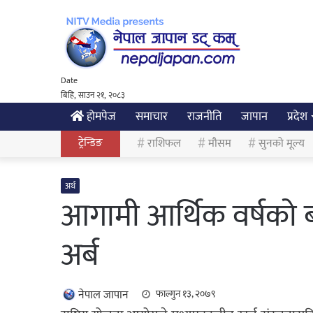
Date
बिहि, साउन २१, २०८३
होमपेज
समाचार
राजनीति
जापान
प्रदेश
ट्रेन्डिङ
राशिफल
मौसम
सुनको मूल्य
अर्थ
आगामी आर्थिक वर्षको ब
अर्ब
नेपाल जापान
फाल्गुन १३, २०७९