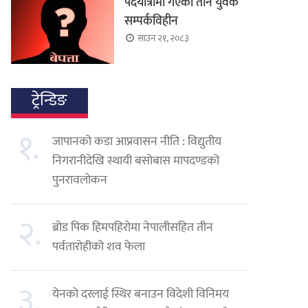
पदयात्रामा गएका तीन युवक
सम्पर्कविहीन
साउन २१, २०८३
ट्रेन्डिङ
१.
जापानको कडा आप्रवासन नीति : विद्युतीय
निगरानीदेखि स्थायी बसोबास मापदण्डको
पुनरावलोकन
२.
ब्रोड पिक हिमपहिरोमा नेपालीसहित तीन
पर्वतारोहीको शव फेला
३.
येनको दरलाई स्थिर बनाउन विदेशी विनिमय