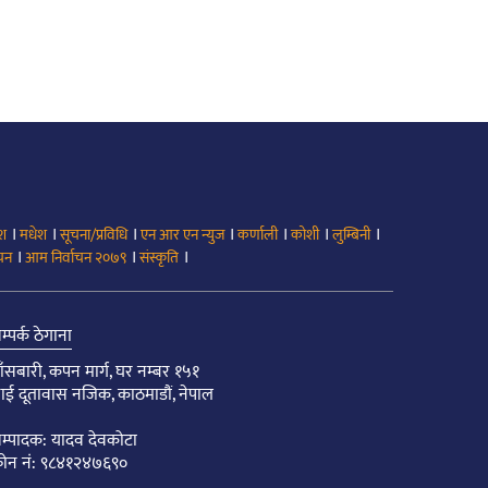
।
।
।
।
।
।
।
ेश
मधेश
सूचना/प्रविधि
एन आर एन न्युज
कर्णाली
कोशी
लुम्बिनी
।
।
।
ाचन
आम निर्वाचन २०७९
संस्कृति
म्पर्क ठेगाना
ाँसबारी, कपन मार्ग, घर नम्बर १५१
ाई दूतावास नजिक, काठमाडौं, नेपाल
म्पादक: यादव देवकोटा
ोन नं: ९८४१२४७६९०