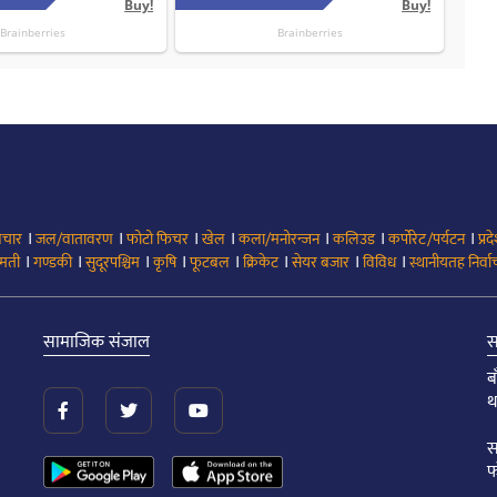
।
।
।
।
।
।
।
िचार
जल/वातावरण
फोटो फिचर
खेल
कला/मनोरन्जन
कलिउड
कर्पोरेट/पर्यटन
प्रद
।
।
।
।
।
।
।
।
मती
गण्डकी
सुदूरपश्चिम
कृषि
फूटबल
क्रिकेट
सेयर बजार
विविध
स्थानीयतह निर्व
सामाजिक संजाल
स
ब
थ
स
फ