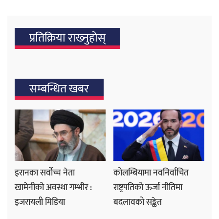
प्रतिक्रिया राख्‍नुहोस्
सम्बन्धित खबर
इरानका सर्वोच्च नेता
कोलम्बियामा नवनिर्वाचित
खामेनीको अवस्था गम्भीर :
राष्ट्रपतिको ऊर्जा नीतिमा
इजरायली मिडिया
बदलावको सङ्केत