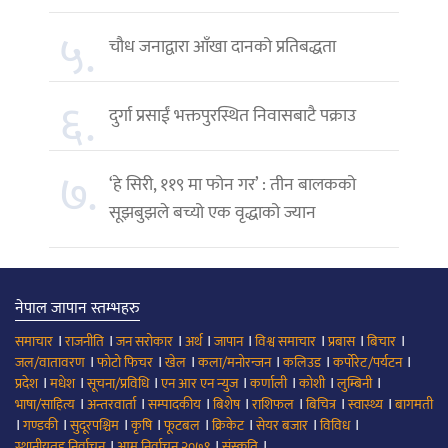
५.
चौध जनाद्वारा आँखा दानको प्रतिबद्धता
६.
दुर्गा प्रसाईं भक्तपुरस्थित निवासबाटै पक्राउ
७.
‘हे सिरी, ११९ मा फोन गर’ : तीन बालकको
सूझबुझले बच्यो एक वृद्धाको ज्यान
नेपाल जापान स्तम्भहरु
।
।
।
।
।
।
।
।
समाचार
राजनीति
जन सरोकार
अर्थ
जापान
विश्व समाचार
प्रबास
बिचार
।
।
।
।
।
।
जल/वातावरण
फोटो फिचर
खेल
कला/मनोरन्जन
कलिउड
कर्पोरेट/पर्यटन
।
।
।
।
।
।
।
प्रदेश
मधेश
सूचना/प्रविधि
एन आर एन न्युज
कर्णाली
कोशी
लुम्बिनी
।
।
।
।
।
।
।
भाषा/साहित्य
अन्तरवार्ता
सम्पादकीय
बिशेष
राशिफल
बिचित्र
स्वास्थ्य
बागमती
।
।
।
।
।
।
।
।
गण्डकी
सुदूरपश्चिम
कृषि
फूटबल
क्रिकेट
सेयर बजार
विविध
।
।
।
स्थानीयतह निर्वाचन
आम निर्वाचन २०७९
संस्कृति