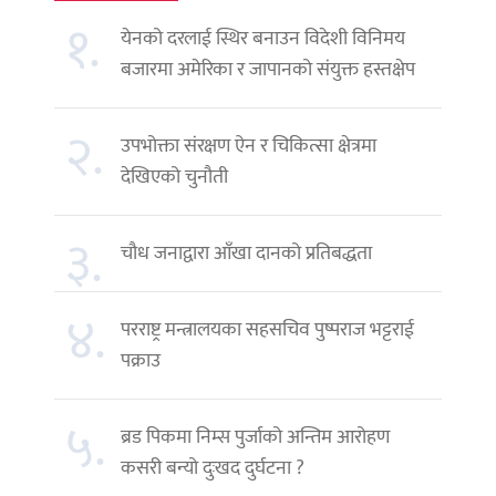
१.
येनको दरलाई स्थिर बनाउन विदेशी विनिमय
बजारमा अमेरिका र जापानको संयुक्त हस्तक्षेप
२.
उपभोक्ता संरक्षण ऐन र चिकित्सा क्षेत्रमा
देखिएको चुनौती
३.
चौध जनाद्वारा आँखा दानको प्रतिबद्धता
४.
परराष्ट्र मन्त्रालयका सहसचिव पुष्पराज भट्टराई
पक्राउ
५.
ब्रड पिकमा निम्स पुर्जाको अन्तिम आरोहण
कसरी बन्यो दुःखद दुर्घटना ?