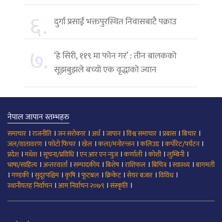
६.
दुर्गा प्रसाईं भक्तपुरस्थित निवासबाटै पक्राउ
७.
‘हे सिरी, ११९ मा फोन गर’ : तीन बालकको
सूझबुझले बच्यो एक वृद्धाको ज्यान
नेपाल जापान स्तम्भहरु
।
।
।
।
।
।
।
।
समाचार
राजनीति
जन सरोकार
अर्थ
जापान
विश्व समाचार
प्रबास
बिचार
।
।
।
।
।
।
जल/वातावरण
फोटो फिचर
खेल
कला/मनोरन्जन
कलिउड
कर्पोरेट/पर्यटन
।
।
।
।
।
।
।
प्रदेश
मधेश
सूचना/प्रविधि
एन आर एन न्युज
कर्णाली
कोशी
लुम्बिनी
।
।
।
।
।
।
।
भाषा/साहित्य
अन्तरवार्ता
सम्पादकीय
बिशेष
राशिफल
बिचित्र
स्वास्थ्य
बागमती
।
।
।
।
।
।
।
।
गण्डकी
सुदूरपश्चिम
कृषि
फूटबल
क्रिकेट
सेयर बजार
विविध
।
।
।
स्थानीयतह निर्वाचन
आम निर्वाचन २०७९
संस्कृति