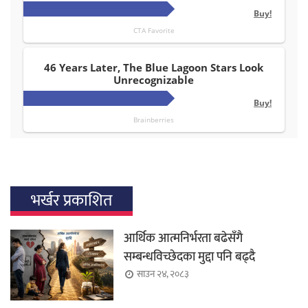
भर्खर प्रकाशित
आर्थिक आत्मनिर्भरता बढेसँगै
सम्बन्धविच्छेदका मुद्दा पनि बढ्दै
साउन २४, २०८३