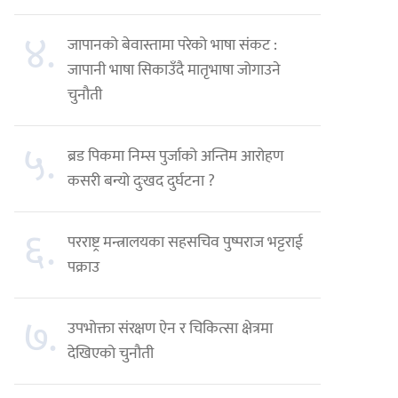
४.
जापानको बेवास्तामा परेको भाषा संकट :
जापानी भाषा सिकाउँदै मातृभाषा जोगाउने
चुनौती
५.
ब्रड पिकमा निम्स पुर्जाको अन्तिम आरोहण
कसरी बन्यो दुःखद दुर्घटना ?
६.
परराष्ट्र मन्त्रालयका सहसचिव पुष्पराज भट्टराई
पक्राउ
७.
उपभोक्ता संरक्षण ऐन र चिकित्सा क्षेत्रमा
देखिएको चुनौती