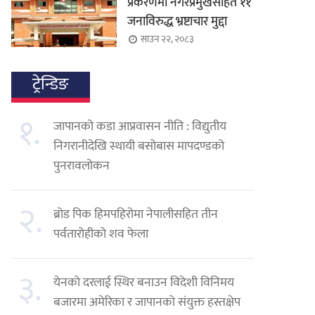
प्रकरणमा नगरप्रमुखसहित ११
जनाविरुद्ध भ्रष्टाचार मुद्दा
साउन २२, २०८३
ट्रेन्डिङ
१.
जापानको कडा आप्रवासन नीति : विद्युतीय
निगरानीदेखि स्थायी बसोबास मापदण्डको
पुनरावलोकन
२.
ब्रोड पिक हिमपहिरोमा नेपालीसहित तीन
पर्वतारोहीको शव फेला
३.
येनको दरलाई स्थिर बनाउन विदेशी विनिमय
बजारमा अमेरिका र जापानको संयुक्त हस्तक्षेप