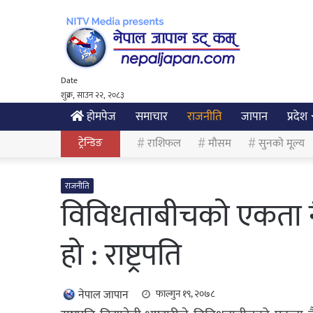
Date
शुक्र, साउन २२, २०८३
होमपेज
समाचार
राजनीति
जापान
प्रदेश
ट्रेन्डिङ
राशिफल
मौसम
सुनको मूल्य
राजनीति
विविधताबीचको एकता नै
हो : राष्ट्रपति
नेपाल जापान
फाल्गुन १९, २०७८