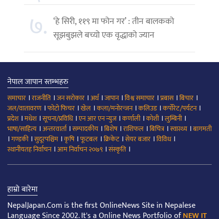
७.
‘हे सिरी, ११९ मा फोन गर’ : तीन बालकको
सूझबुझले बच्यो एक वृद्धाको ज्यान
नेपाल जापान स्तम्भहरु
।
।
।
।
।
।
।
।
समाचार
राजनीति
जन सरोकार
अर्थ
जापान
विश्व समाचार
प्रबास
बिचार
।
।
।
।
।
।
जल/वातावरण
फोटो फिचर
खेल
कला/मनोरन्जन
कलिउड
कर्पोरेट/पर्यटन
।
।
।
।
।
।
।
प्रदेश
मधेश
सूचना/प्रविधि
एन आर एन न्युज
कर्णाली
कोशी
लुम्बिनी
।
।
।
।
।
।
।
भाषा/साहित्य
अन्तरवार्ता
सम्पादकीय
बिशेष
राशिफल
बिचित्र
स्वास्थ्य
बागमती
।
।
।
।
।
।
।
।
गण्डकी
सुदूरपश्चिम
कृषि
फूटबल
क्रिकेट
सेयर बजार
विविध
।
।
।
स्थानीयतह निर्वाचन
आम निर्वाचन २०७९
संस्कृति
हाम्रो बारेमा
NepalJapan.Com is the first OnlineNews Site in Nepalese
Language Since 2002. It's a Online News Portfolio of
NEW IT