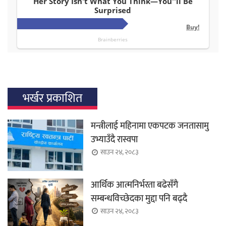
भर्खर प्रकाशित
मन्त्रीलाई महिनामा एकपटक जनतासामु
उभ्याउँदै रास्वपा
साउन २४, २०८३
आर्थिक आत्मनिर्भरता बढेसँगै
सम्बन्धविच्छेदका मुद्दा पनि बढ्दै
साउन २४, २०८३