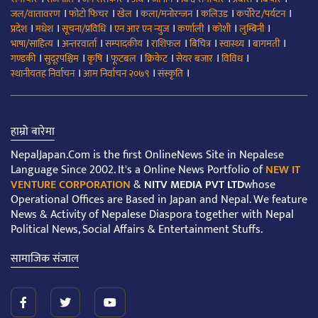
।
।
।
।
।
।
जल/वातावरण
फोटो फिचर
खेल
कला/मनोरन्जन
कलिउड
कर्पोरेट/पर्यटन
।
।
।
।
।
।
।
प्रदेश
मधेश
सूचना/प्रविधि
एन आर एन न्युज
कर्णाली
कोशी
लुम्बिनी
।
।
।
।
।
।
।
भाषा/साहित्य
अन्तरवार्ता
सम्पादकीय
राशिफल
बिचित्र
स्वास्थ्य
बागमती
।
।
।
।
।
।
।
गण्डकी
सुदूरपश्चिम
कृषि
फूटबल
क्रिकेट
सेयर बजार
विविध
।
।
।
स्थानीयतह निर्वाचन
आम निर्वाचन २०७९
संस्कृति
हाम्रो बारेमा
NepalJapan.Com is the first OnlineNews Site in Nepalese
Language Since 2002. It's a Online News Portfolio of
NEW IT
VENTURE CORPORATION
&
NITV MEDIA PVT LTD
whose
Operational Offices are Based in Japan and Nepal. We feature
News & Activity of Nepalese Diaspora together with Nepal
Political News, Social Affairs & Entertainment Stuffs.
सामाजिक संजाल