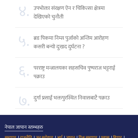
४.
उपभोक्ता संरक्षण ऐन र चिकित्सा क्षेत्रमा
देखिएको चुनौती
५.
ब्रड पिकमा निम्स पुर्जाको अन्तिम आरोहण
कसरी बन्यो दुःखद दुर्घटना ?
६.
परराष्ट्र मन्त्रालयका सहसचिव पुष्पराज भट्टराई
पक्राउ
७.
दुर्गा प्रसाईं भक्तपुरस्थित निवासबाटै पक्राउ
नेपाल जापान स्तम्भहरु
।
।
।
।
।
।
।
।
समाचार
राजनीति
जन सरोकार
अर्थ
जापान
विश्व समाचार
प्रबास
बिचार