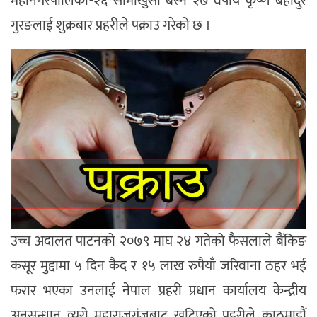
महानगरपालिका-२६ सामाखुसी बस्ने २७ वर्षीय कृष्ण बहादुर
गुरङलाई शुक्रबार प्रहरीले पक्राउ गरेको छ ।
उच्च अदालत पाटनको २०७९ माघ २४ गतेको फैसलाले बैंकिङ
कसूर मुद्दामा ५ दिन कैद र १५ लाख रुपैयाँ जरिवाना ठहर भई
फरार भएका उनलाई नेपाल प्रहरी प्रधान कार्यालय केन्द्रीय
अनुसन्धान व्यूरो महाराजगंजबाट खटिएको प्रहरीले काठमाडौं