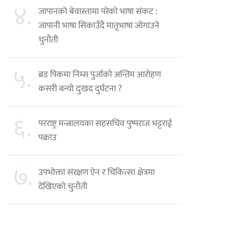
४.
जापानको बेवास्तामा परेको भाषा संकट :
जापानी भाषा सिकाउँदै मातृभाषा जोगाउने
चुनौती
५.
ब्रड पिकमा निम्स पुर्जाको अन्तिम आरोहण
कसरी बन्यो दुःखद दुर्घटना ?
६.
परराष्ट्र मन्त्रालयका सहसचिव पुष्पराज भट्टराई
पक्राउ
७.
उपभोक्ता संरक्षण ऐन र चिकित्सा क्षेत्रमा
देखिएको चुनौती