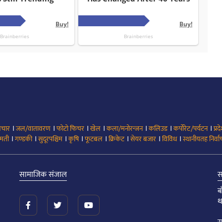
।
।
।
।
।
।
।
िचार
जल/वातावरण
फोटो फिचर
खेल
कला/मनोरन्जन
कलिउड
कर्पोरेट/पर्यटन
प्रद
।
।
।
।
।
।
।
।
मती
गण्डकी
सुदूरपश्चिम
कृषि
फूटबल
क्रिकेट
सेयर बजार
विविध
स्थानीयतह निर्व
सामाजिक संजाल
स
ब
थ