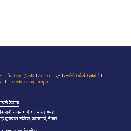
।
।
।
।
।
।
।
ेश
मधेश
सूचना/प्रविधि
एन आर एन न्युज
कर्णाली
कोशी
लुम्बिनी
।
।
।
ाचन
आम निर्वाचन २०७९
संस्कृति
म्पर्क ठेगाना
ाँसबारी, कपन मार्ग, घर नम्बर १५१
ाई दूतावास नजिक, काठमाडौं, नेपाल