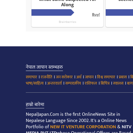
नेपाल जापान स्तम्भहरु
।
।
।
।
।
।
।
समाचार
राजनीति
जन सरोकार
अर्थ
जापान
विश्व समाचार
प्रबास
ब
।
।
।
।
।
।
भाषा/साहित्य
अन्तरवार्ता
सम्पादकीय
राशिफल
बिचित्र
स्वास्थ्य
बाग
हाम्रो बारेमा
NepalJapan.Com is the first OnlineNews Site in
Nepalese Language Since 2002. It's a Online News
Portfolio of
NEW IT VENTURE CORPORATION
&
NITV