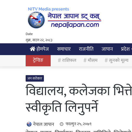
Date
शुक्र, साउन २२, २०८३
होमपेज
समाचार
राजनीति
जापान
प्रदेश
ट्रेन्डिङ
राशिफल
मौसम
सुनको मूल्य
जन सरोकार
विद्यालय, कलेजका भित्तेप
स्वीकृति लिनुपर्ने
नेपाल जापान
फाल्गुन २५, २०७९