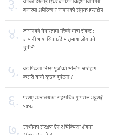
३.
येनको दरलाई स्थिर बनाउन विदेशी विनिमय
बजारमा अमेरिका र जापानको संयुक्त हस्तक्षेप
४.
जापानको बेवास्तामा परेको भाषा संकट :
जापानी भाषा सिकाउँदै मातृभाषा जोगाउने
चुनौती
५.
ब्रड पिकमा निम्स पुर्जाको अन्तिम आरोहण
कसरी बन्यो दुःखद दुर्घटना ?
६.
परराष्ट्र मन्त्रालयका सहसचिव पुष्पराज भट्टराई
पक्राउ
७.
उपभोक्ता संरक्षण ऐन र चिकित्सा क्षेत्रमा