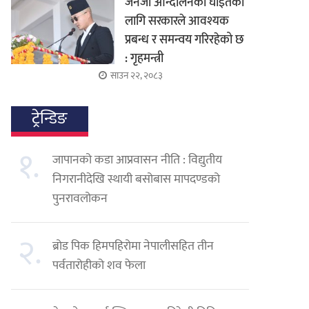
जेनजी आन्दोलनका घाइतेको
लागि सरकारले आवश्यक
प्रबन्ध र समन्वय गरिरहेको छ
: गृहमन्त्री
साउन २२, २०८३
ट्रेन्डिङ
१.
जापानको कडा आप्रवासन नीति : विद्युतीय
निगरानीदेखि स्थायी बसोबास मापदण्डको
पुनरावलोकन
२.
ब्रोड पिक हिमपहिरोमा नेपालीसहित तीन
पर्वतारोहीको शव फेला