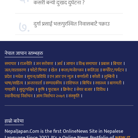
कसरी बन्यो दुःखद दुर्घटना ?
७.
दुर्गा प्रसाईं भक्तपुरस्थित निवासबाटै पक्राउ
नेपाल जापान स्तम्भहरु
।
।
।
।
।
।
।
।
समाचार
राजनीति
जन सरोकार
अर्थ
जापान
विश्व समाचार
प्रबास
बिचार
।
।
।
।
।
।
जल/वातावरण
फोटो फिचर
खेल
कला/मनोरन्जन
कलिउड
कर्पोरेट/पर्यटन
।
।
।
।
।
।
।
प्रदेश
मधेश
सूचना/प्रविधि
एन आर एन न्युज
कर्णाली
कोशी
लुम्बिनी
।
।
।
।
।
।
।
भाषा/साहित्य
अन्तरवार्ता
सम्पादकीय
राशिफल
बिचित्र
स्वास्थ्य
बागमती
।
।
।
।
।
।
।
गण्डकी
सुदूरपश्चिम
कृषि
फूटबल
क्रिकेट
सेयर बजार
विविध
।
।
।
स्थानीयतह निर्वाचन
आम निर्वाचन २०७९
संस्कृति
हाम्रो बारेमा
NepalJapan.Com is the first OnlineNews Site in Nepalese
Language Since 2002. It's a Online News Portfolio of
NEW IT