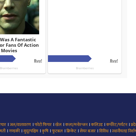
।
।
।
।
।
।
।
िचार
जल/वातावरण
फोटो फिचर
खेल
कला/मनोरन्जन
कलिउड
कर्पोरेट/पर्यटन
प्रद
।
।
।
।
।
।
।
।
मती
गण्डकी
सुदूरपश्चिम
कृषि
फूटबल
क्रिकेट
सेयर बजार
विविध
स्थानीयतह निर्व