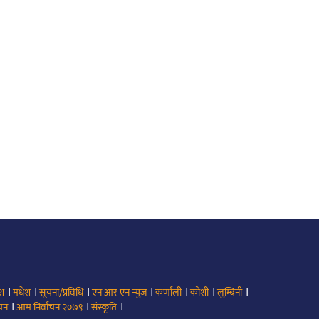
।
।
।
।
।
।
।
ेश
मधेश
सूचना/प्रविधि
एन आर एन न्युज
कर्णाली
कोशी
लुम्बिनी
।
।
।
ाचन
आम निर्वाचन २०७९
संस्कृति