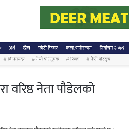
अर्थ
खेल
फोटो फिचर
कला/मनोरन्जन
निर्वाचन २०७९
विनिमयदर
नेप्से परिसूचक
फिफा
नेप्से परिसूच
ारा वरिष्ठ नेता पौडेलको