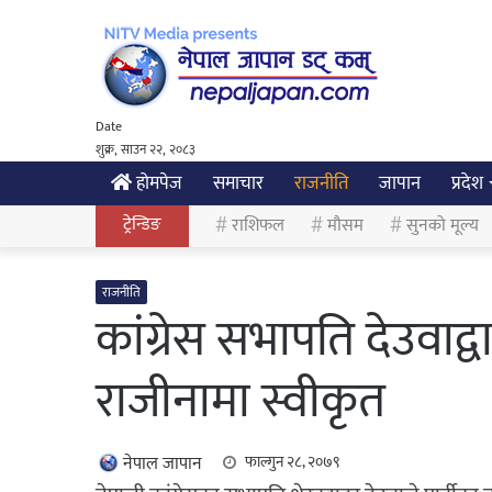
Date
शुक्र, साउन २२, २०८३
होमपेज
समाचार
राजनीति
जापान
प्रदेश
ट्रेन्डिङ
राशिफल
मौसम
सुनको मूल्य
राजनीति
कांग्रेस सभापति देउवाद्व
राजीनामा स्वीकृत
नेपाल जापान
फाल्गुन २८, २०७९