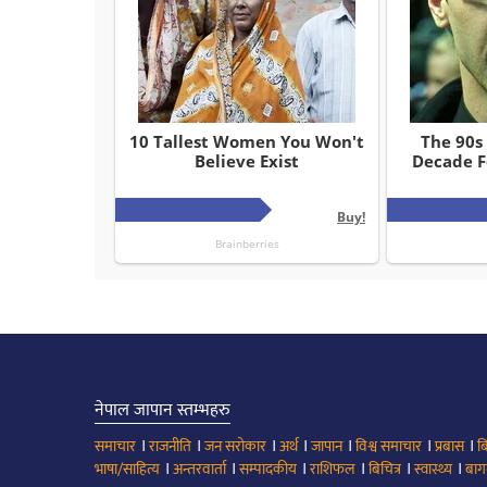
नेपाल जापान स्तम्भहरु
।
।
।
।
।
।
।
समाचार
राजनीति
जन सरोकार
अर्थ
जापान
विश्व समाचार
प्रबास
ब
।
।
।
।
।
।
भाषा/साहित्य
अन्तरवार्ता
सम्पादकीय
राशिफल
बिचित्र
स्वास्थ्य
बाग