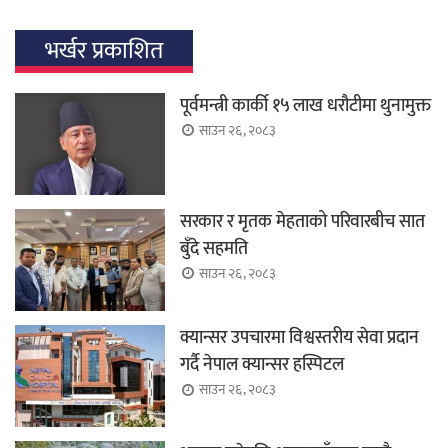
भर्खर प्रकाशित
पूर्वमन्त्री कार्की १५ लाख धरौटीमा थुनामुक्त
साउन २६, २०८३
सरकार र मृतक मेहताको परिवारबीच सात
बुँदे सहमति
साउन २६, २०८३
क्यान्सर उपचारमा विश्वस्तरीय सेवा प्रदान
गर्दै नेपाल क्यान्सर हस्पिटल
साउन २६, २०८३