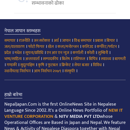
सम्भावनाको ढोका
नेपाल जापान स्तम्भहरु
।
।
।
।
।
।
।
।
समाचार
राजनीति
जन सरोकार
अर्थ
जापान
विश्व समाचार
प्रबास
बिचार
।
।
।
।
।
।
जल/वातावरण
फोटो फिचर
खेल
कला/मनोरन्जन
कलिउड
कर्पोरेट/पर्यटन
।
।
।
।
।
।
।
प्रदेश
मधेश
सूचना/प्रविधि
एन आर एन न्युज
कर्णाली
कोशी
लुम्बिनी
।
।
।
।
।
।
।
भाषा/साहित्य
अन्तरवार्ता
सम्पादकीय
बिशेष
राशिफल
बिचित्र
स्वास्थ्य
बागमती
।
।
।
।
।
।
।
।
गण्डकी
सुदूरपश्चिम
कृषि
फूटबल
क्रिकेट
सेयर बजार
विविध
।
।
।
स्थानीयतह निर्वाचन
आम निर्वाचन २०७९
संस्कृति
हाम्रो बारेमा
NepalJapan.Com is the first OnlineNews Site in Nepalese
Language Since 2002. It's a Online News Portfolio of
NEW IT
VENTURE CORPORATION
&
NITV MEDIA PVT LTD
whose
Operational Offices are Based in Japan and Nepal. We feature
News & Activity of Nepalese Diaspora together with Nepal