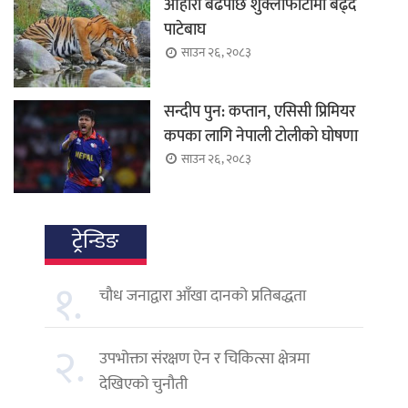
आहारा बढेपछि शुक्लाफाँटामा बढ्दै
पाटेबाघ
साउन २६, २०८३
सन्दीप पुन: कप्तान, एसिसी प्रिमियर
कपका लागि नेपाली टोलीको घोषणा
साउन २६, २०८३
ट्रेन्डिङ
१.
चौध जनाद्वारा आँखा दानको प्रतिबद्धता
२.
उपभोक्ता संरक्षण ऐन र चिकित्सा क्षेत्रमा
देखिएको चुनौती