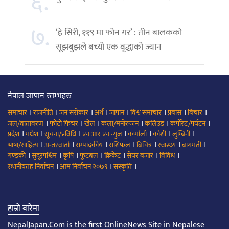
६.
७.
‘हे सिरी, ११९ मा फोन गर’ : तीन बालकको
सूझबुझले बच्यो एक वृद्धाको ज्यान
नेपाल जापान स्तम्भहरु
।
।
।
।
।
।
।
।
समाचार
राजनीति
जन सरोकार
अर्थ
जापान
विश्व समाचार
प्रबास
बिचार
।
।
।
।
।
।
जल/वातावरण
फोटो फिचर
खेल
कला/मनोरन्जन
कलिउड
कर्पोरेट/पर्यटन
।
।
।
।
।
।
।
प्रदेश
मधेश
सूचना/प्रविधि
एन आर एन न्युज
कर्णाली
कोशी
लुम्बिनी
।
।
।
।
।
।
।
भाषा/साहित्य
अन्तरवार्ता
सम्पादकीय
राशिफल
बिचित्र
स्वास्थ्य
बागमती
।
।
।
।
।
।
।
गण्डकी
सुदूरपश्चिम
कृषि
फूटबल
क्रिकेट
सेयर बजार
विविध
।
।
।
स्थानीयतह निर्वाचन
आम निर्वाचन २०७९
संस्कृति
हाम्रो बारेमा
NepalJapan.Com is the first OnlineNews Site in Nepalese