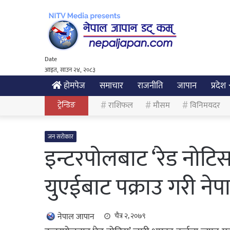
Date
आइत, साउन २४, २०८३
होमपेज
समाचार
राजनीति
जापान
प्रदेश
ट्रेन्डिङ
राशिफल
मौसम
विनिमयदर
जन सरोकार
इन्टरपोलबाट ‘रेड नोटि
युएईबाट पक्राउ गरी नेप
नेपाल जापान
चैत्र २, २०७९