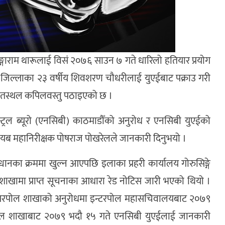
ङ्गाराम थारूलाई विसं २०७६ साउन ७ गते धारिलो हतियार प्रयोग
ही जिल्लाका २३ वर्षीय शिवशरण चौधरीलाई युएईबाट पक्राउ गरी
ातस्थल कपिलवस्तु पठाइएको छ ।
्ट्रल ब्यूरो (एनसिबी) काठमाडौँको अनुरोध र एनसिबी युएईको
हरी नायब महानिरीक्षक पोषराज पोखरेलले जानकारी दिनुभयो ।
धानका क्रममा खुल्न आएपछि इलाका प्रहरी कार्यालय गोरुसिङ्गे
ल शाखामा प्राप्त सूचनाका आधारा रेड नोटिस जारी भएको थियो ।
इन्टपरपोल शाखाको अनुरोधमा इन्टरपोल महासचिवालयबाट २०७९
पोल शाखाबाट २०७९ भदौ १५ गते एनसिबी युएईलाई जानकारी