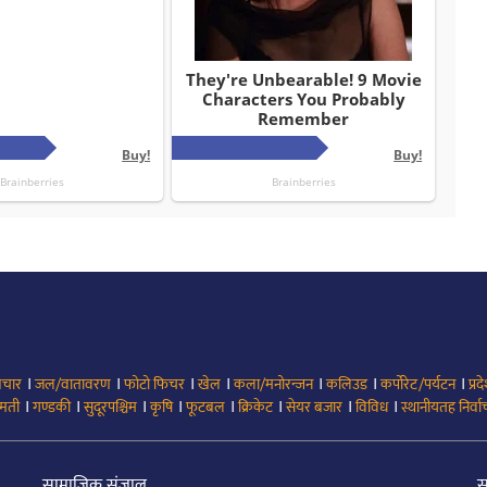
।
।
।
।
।
।
।
िचार
जल/वातावरण
फोटो फिचर
खेल
कला/मनोरन्जन
कलिउड
कर्पोरेट/पर्यटन
प्रद
।
।
।
।
।
।
।
।
मती
गण्डकी
सुदूरपश्चिम
कृषि
फूटबल
क्रिकेट
सेयर बजार
विविध
स्थानीयतह निर्व
सामाजिक संजाल
स