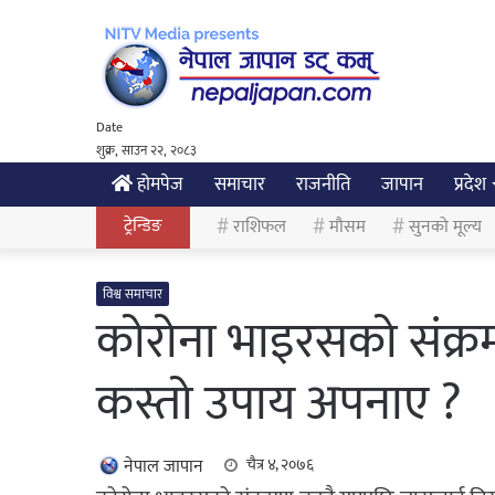
Date
शुक्र, साउन २२, २०८३
होमपेज
समाचार
राजनीति
जापान
प्रदेश
ट्रेन्डिङ
राशिफल
मौसम
सुनको मूल्य
विश्व समाचार
कोरोना भाइरसको संक्र
कस्तो उपाय अपनाए ?
नेपाल जापान
चैत्र ४, २०७६