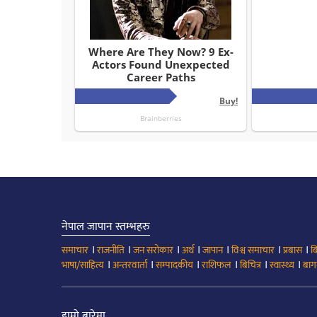
नेपाल जापान स्तम्भहरु
।
।
।
।
।
।
।
समाचार
राजनीति
जन सरोकार
अर्थ
जापान
विश्व समाचार
प्रबास
ब
।
।
।
।
।
।
भाषा/साहित्य
अन्तरवार्ता
सम्पादकीय
राशिफल
बिचित्र
स्वास्थ्य
बाग
हाम्रो बारेमा