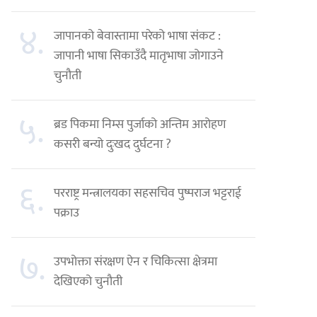
४.
जापानको बेवास्तामा परेको भाषा संकट :
जापानी भाषा सिकाउँदै मातृभाषा जोगाउने
चुनौती
५.
ब्रड पिकमा निम्स पुर्जाको अन्तिम आरोहण
कसरी बन्यो दुःखद दुर्घटना ?
६.
परराष्ट्र मन्त्रालयका सहसचिव पुष्पराज भट्टराई
पक्राउ
७.
उपभोक्ता संरक्षण ऐन र चिकित्सा क्षेत्रमा
देखिएको चुनौती