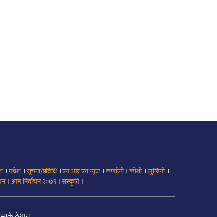
।
।
।
।
।
।
।
ेश
मधेश
सूचना/प्रविधि
एन आर एन न्युज
कर्णाली
कोशी
लुम्बिनी
।
।
।
ाचन
आम निर्वाचन २०७९
संस्कृति
म्पर्क ठेगाना