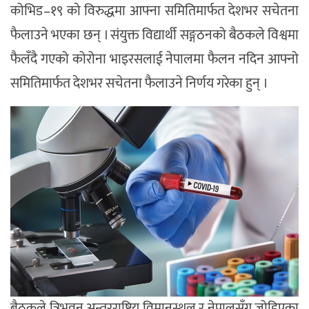
कोभिड–१९ को विरुद्धमा आफ्ना समितिमार्फत देशभर सचेतना
फैलाउने भएका छन् । संयुक्त विद्यार्थी सङ्गठनको बैठकले विश्वमा
फैलँदै गएको कोरोना भाइरसलाई नेपालमा फैलन नदिन आफ्नो
समितिमार्फत देशभर सचेतना फैलाउने निर्णय गरेका हुन् ।
बैठकले त्रिभुवन अन्तरराष्ट्रिय विमानस्थल र नेपालसँग जोडिएका