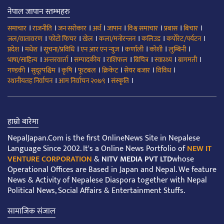
नेपाल जापान स्तम्भहरु
।
।
।
।
।
।
।
।
समाचार
राजनीति
जन सरोकार
अर्थ
जापान
विश्व समाचार
प्रबास
बिचार
।
।
।
।
।
।
जल/वातावरण
फोटो फिचर
खेल
कला/मनोरन्जन
कलिउड
कर्पोरेट/पर्यटन
।
।
।
।
।
।
।
प्रदेश
मधेश
सूचना/प्रविधि
एन आर एन न्युज
कर्णाली
कोशी
लुम्बिनी
।
।
।
।
।
।
।
भाषा/साहित्य
अन्तरवार्ता
सम्पादकीय
राशिफल
बिचित्र
स्वास्थ्य
बागमती
।
।
।
।
।
।
।
गण्डकी
सुदूरपश्चिम
कृषि
फूटबल
क्रिकेट
सेयर बजार
विविध
।
।
।
स्थानीयतह निर्वाचन
आम निर्वाचन २०७९
संस्कृति
हाम्रो बारेमा
NepalJapan.Com is the first OnlineNews Site in Nepalese
Language Since 2002. It's a Online News Portfolio of
NEW IT
VENTURE CORPORATION
&
NITV MEDIA PVT LTD
whose
Operational Offices are Based in Japan and Nepal. We feature
News & Activity of Nepalese Diaspora together with Nepal
Political News, Social Affairs & Entertainment Stuffs.
सामाजिक संजाल