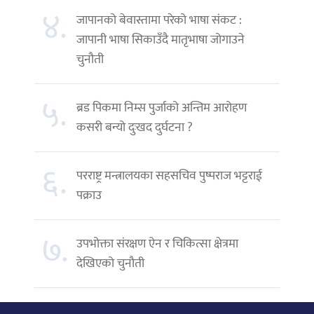
४.
जापानको बेवास्तामा परेको भाषा संकट :
जापानी भाषा सिकाउँदै मातृभाषा जोगाउने
चुनौती
५.
ब्रड पिकमा निम्स पुर्जाको अन्तिम आरोहण
कसरी बन्यो दुःखद दुर्घटना ?
६.
परराष्ट्र मन्त्रालयका सहसचिव पुष्पराज भट्टराई
पक्राउ
७.
उपभोक्ता संरक्षण ऐन र चिकित्सा क्षेत्रमा
देखिएको चुनौती