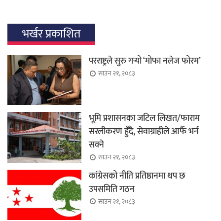
भर्खर प्रकाशित
परराष्ट्रले सुरु गर्‍यो ‘मोफा नलेज फोरम’
साउन २१, २०८३
भूमि प्रशासनका जटिल लिखत/फाराम
सरलीकरण हुँदै, सेवाग्राहीले आफैँ भर्न
सक्ने
साउन २१, २०८३
कांग्रेसको नीति प्रतिष्ठानमा थप छ
उपसमिति गठन
साउन २१, २०८३