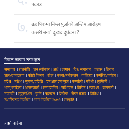
पक्राउ
७.
ब्रड पिकमा निम्स पुर्जाको अन्तिम आरोहण
कसरी बन्यो दुःखद दुर्घटना ?
नेपाल जापान स्तम्भहरु
।
।
।
।
।
।
।
।
समाचार
राजनीति
जन सरोकार
अर्थ
जापान
विश्व समाचार
प्रबास
बिचार
।
।
।
।
।
।
जल/वातावरण
फोटो फिचर
खेल
कला/मनोरन्जन
कलिउड
कर्पोरेट/पर्यटन
।
।
।
।
।
।
।
प्रदेश
मधेश
सूचना/प्रविधि
एन आर एन न्युज
कर्णाली
कोशी
लुम्बिनी
।
।
।
।
।
।
।
भाषा/साहित्य
अन्तरवार्ता
सम्पादकीय
राशिफल
बिचित्र
स्वास्थ्य
बागमती
।
।
।
।
।
।
।
गण्डकी
सुदूरपश्चिम
कृषि
फूटबल
क्रिकेट
सेयर बजार
विविध
।
।
।
स्थानीयतह निर्वाचन
आम निर्वाचन २०७९
संस्कृति
हाम्रो बारेमा